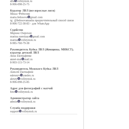
alla
volleymsk.ru
8-906-098-25-75
Куратор ЛВЛ (все взрослые лиги)
Маша Федосова
maria.fedosova
gmail.com
tg: @fedosovamasha предпочтительный способ связи
8-906-722-38-83 - для WhatsApp
Судейство
Марина Озерская
marina.ozerskaya
gmail.com
marina
volleymsk.ru
8-985-760-79-38
Руководитель Кубка ЛВЛ (Женщины, МИКСТ),
куратор детской ЛВЛ
Анна Евстифеева
annet-mai
mail.ru
8-903-115-73-14
Руководитель Мужского Кубка ЛВЛ
Алексей Евстифеев
ealexeyv
yandex.ru
alexey
volleymsk.ru
8-906-098-25-85
Адрес для фотографий с матчей
foto
volleymsk.ru
Администратор сайта
admin
volleymsk.ru
Служба поддержки
support
volleymsk.ru