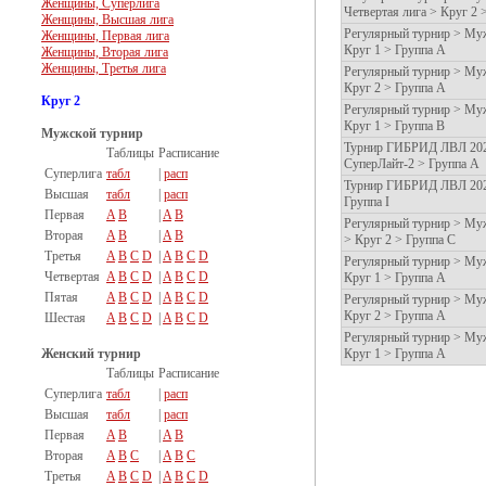
Женщины, Суперлига
Четвертая лига > Круг 2 
Женщины, Высшая лига
Регулярный турнир > Муж
Женщины, Первая лига
Круг 1 > Группа А
Женщины, Вторая лига
Женщины, Третья лига
Регулярный турнир > Муж
Круг 2 > Группа А
Круг 2
Регулярный турнир > Муж
Круг 1 > Группа В
Мужской турнир
Турнир ГИБРИД ЛВЛ 2020
Таблицы
Расписание
СуперЛайт-2 > Группа A
Суперлига
табл
|
расп
Турнир ГИБРИД ЛВЛ 2020
Высшая
табл
|
расп
Группа I
Первая
A
B
|
A
B
Регулярный турнир > Муж
Вторая
A
B
|
A
B
> Круг 2 > Группа С
Третья
A
B
C
D
|
A
B
C
D
Регулярный турнир > Муж
Четвертая
A
B
C
D
|
A
B
C
D
Круг 1 > Группа А
Пятая
A
B
C
D
|
A
B
C
D
Регулярный турнир > Муж
Круг 2 > Группа А
Шестая
A
B
C
D
|
A
B
C
D
Регулярный турнир > Муж
Женский турнир
Круг 1 > Группа А
Таблицы
Расписание
Суперлига
табл
|
расп
Высшая
табл
|
расп
Первая
A
B
|
A
B
Вторая
A
B
C
|
A
B
C
Третья
A
B
C
D
|
A
B
C
D