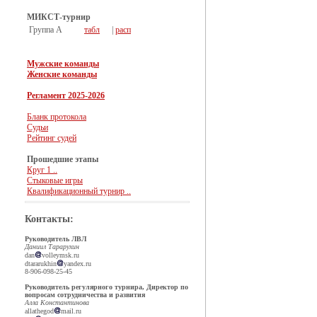
МИКСТ-турнир
Группа А
табл
|
расп
Мужские команды
Женские команды
Регламент 2025-2026
Бланк протокола
Судьи
Рейтинг судей
Прошедшие этапы
Круг 1 ..
Стыковые игры
Квалификационный турнир ..
Контакты:
Руководитель ЛВЛ
Даниил Тарарухин
dan
volleymsk.ru
dtararukhin
yandex.ru
8-906-098-25-45
Руководитель регулярного турнира, Директор по
вопросам сотрудничества и развития
Алла Константинова
allathegod
mail.ru