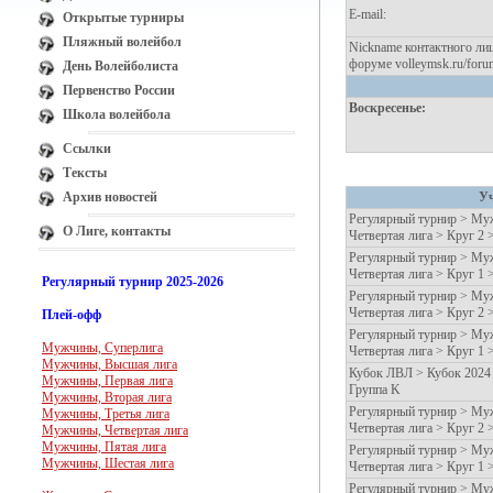
E-mail:
Открытые турниры
Пляжный волейбол
Nickname контактного лиц
форуме volleymsk.ru/foru
День Волейболиста
Первенство России
Воскресенье:
Школа волейбола
Ссылки
Тексты
Архив новостей
Уч
Регулярный турнир > Муж
О Лиге, контакты
Четвертая лига > Круг 2 
Регулярный турнир > Муж
Четвертая лига > Круг 1 
Регулярный турнир 2025-2026
Регулярный турнир > Муж
Четвертая лига > Круг 2 
Плей-офф
Регулярный турнир > Муж
Мужчины, Суперлига
Четвертая лига > Круг 1 
Мужчины, Высшая лига
Кубок ЛВЛ > Кубок 2024
Мужчины, Первая лига
Группа K
Мужчины, Вторая лига
Регулярный турнир > Муж
Мужчины, Третья лига
Четвертая лига > Круг 2 
Мужчины, Четвертая лига
Мужчины, Пятая лига
Регулярный турнир > Муж
Мужчины, Шестая лига
Четвертая лига > Круг 1 
Регулярный турнир > Муж