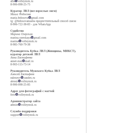
alla
volleymsk.ru
8-906-098-25-75
Куратор ЛВЛ (все взрослые лиги)
Маша Федосова
maria.fedosova
gmail.com
tg: @fedosovamasha предпочтительный способ связи
8-906-722-38-83 - для WhatsApp
Судейство
Марина Озерская
marina.ozerskaya
gmail.com
marina
volleymsk.ru
8-985-760-79-38
Руководитель Кубка ЛВЛ (Женщины, МИКСТ),
куратор детской ЛВЛ
Анна Евстифеева
annet-mai
mail.ru
8-903-115-73-14
Руководитель Мужского Кубка ЛВЛ
Алексей Евстифеев
ealexeyv
yandex.ru
alexey
volleymsk.ru
8-906-098-25-85
Адрес для фотографий с матчей
foto
volleymsk.ru
Администратор сайта
admin
volleymsk.ru
Служба поддержки
support
volleymsk.ru