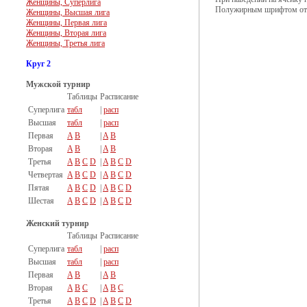
Женщины, Суперлига
Полужирным шрифтом отм
Женщины, Высшая лига
Женщины, Первая лига
Женщины, Вторая лига
Женщины, Третья лига
Круг 2
Мужской турнир
Таблицы
Расписание
Суперлига
табл
|
расп
Высшая
табл
|
расп
Первая
A
B
|
A
B
Вторая
A
B
|
A
B
Третья
A
B
C
D
|
A
B
C
D
Четвертая
A
B
C
D
|
A
B
C
D
Пятая
A
B
C
D
|
A
B
C
D
Шестая
A
B
C
D
|
A
B
C
D
Женский турнир
Таблицы
Расписание
Суперлига
табл
|
расп
Высшая
табл
|
расп
Первая
A
B
|
A
B
Вторая
A
B
C
|
A
B
C
Третья
A
B
C
D
|
A
B
C
D