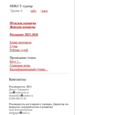
МИКСТ-турнир
Группа А
табл
|
расп
Мужские команды
Женские команды
Регламент 2025-2026
Бланк протокола
Судьи
Рейтинг судей
Прошедшие этапы
Круг 1 ..
Стыковые игры
Квалификационный турнир ..
Контакты:
Руководитель ЛВЛ
Даниил Тарарухин
dan
volleymsk.ru
dtararukhin
yandex.ru
8-906-098-25-45
Руководитель регулярного турнира, Директор по
вопросам сотрудничества и развития
Алла Константинова
allathegod
mail.ru