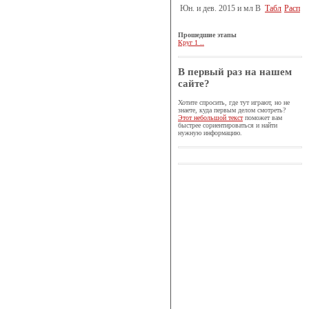
Юн. и дев. 2015 и мл B
Табл
Расп
Прошедшие этапы
Круг 1 ..
В первый раз на нашем
сайте?
Хотите спросить, где тут играют, но не
знаете, куда первым делом смотреть?
Этот небольшой текст
поможет вам
быстрее сориентироваться и найти
нужную информацию.