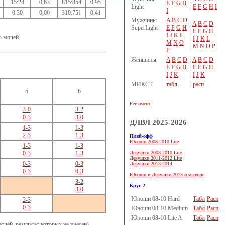
15:24
0,63
815:854
0,95
E
F
G
H
Light
|
E
F
G
H
I
I
0:30
0,00
310:751
0,41
Мужчины
A
B
C
D
|
A
B
C
D
SuperLight
E
F
G
H
|
E
F
G
H
I
J
K
L
ю мячей.
|
I
J
K
L
M
N
O
|
M
N
O
P
P
Женщины
A
B
C
D
|
A
B
C
D
E
F
G
H
|
E
F
G
H
I
J
K
|
I
J
K
МИКСТ
табл
|
расп
5
6
Регламент
3-0
3-2
0-3
3-0
ДЛВЛ 2025-2026
1-3
1-3
2-3
1-3
Плей-офф
Юноши 2008-2010 Lite
1-3
1-3
Девушки 2008-2010 Lite
0-3
1-3
Девушки 2011-2012 Lite
0-3
0-3
Девушки 2013-2014
0-3
0-3
Юноши и Девушки 2015 и младше
3-2
Круг 2
3-0
Юноши 08-10 Hard
Табл
Расп
2-3
0-3
Юноши 08-10 Medium
Табл
Расп
Юноши 08-10 Lite A
Табл
Расп
чей, результат которых не внесен).