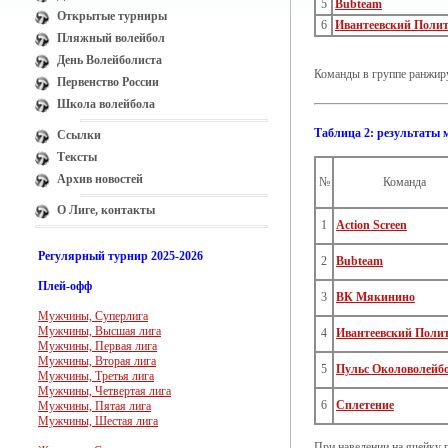
5
Bubteam
Открытые турниры
6
Ивантеевский Полит
Пляжный волейбол
День Волейболиста
Команды в группе ранжиру
Первенство России
Школа волейбола
Таблица 2: результаты 
Ссылки
Тексты
Архив новостей
№
Команда
О Лиге, контакты
1
Action Screen
Регулярный турнир 2025-2026
2
Bubteam
Плей-офф
3
ВК Мякинино
Мужчины, Суперлига
Мужчины, Высшая лига
4
Ивантеевский Поли
Мужчины, Первая лига
Мужчины, Вторая лига
5
Пульс Околоволейб
Мужчины, Третья лига
Мужчины, Четвертая лига
6
Сплетение
Мужчины, Пятая лига
Мужчины, Шестая лига
При наведении на ячейку 