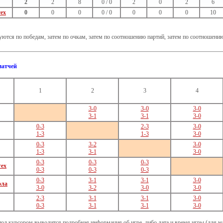
2
2
8
0 / 0
2
0
2
6
ех
0
0
0
0 / 0
0
0
0
10
ются по победам, затем по очкам, затем по соотношению партий, затем по соотношени
матчей
1
2
3
4
3-0
3-0
3-0
3-1
3-1
3-0
0-3
2-3
3-0
1-3
1-3
3-0
0-3
3-2
3-0
1-3
3-1
3-0
0-3
0-3
0-3
тех
0-3
0-3
0-3
0-3
3-1
3-1
3-0
ола
3-0
3-2
3-0
3-0
2-3
3-1
3-1
3-0
0-3
3-1
3-1
3-0
под курсором выводится подробная информация об игре, либо дата и время игры (для мат