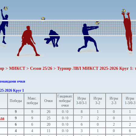
нир > МИКСТ > Сезон 25/26 > Турнир ЛВЛ МИКСТ 2025-2026 Круг 1: т
командами очки
5-2026 Круг 1
Гандикап:
Макс.
Игры
Игры
Игры
Игры
Победы
Очки
победы/
победы
3-0/3-1
3-2
2-3
1-3/0-3
очки
9
9
26
0 / 0
8
1
0
1
ола
9
9
25
0 / 0
7
2
0
1
6
6
20
0 / 0
6
0
2
2
4
4
11
0 / 0
3
1
0
6