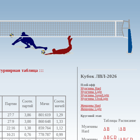
урнирная таблица :::
Кубок ЛВЛ-2026
Плей-офф
Мужчины Hard
Мужчины Light
Мужчины SuperLight
Мужчины UltraLight
Соотн.
Соотн.
Партии
Мячи
Женщины Hard
партий
мячей
Женщины Light
27:7
3,86
801:619
1,29
Круговой этап
Таблицы
Расписание
27:9
3,00
860:648
1,33
Мужчины
22:16
1,38
859:764
1,12
A
B
|
A
B
Hard
16:21
0,76
778:787
0,99
A
B
C
D
Мужчины
|
A
B
C
D