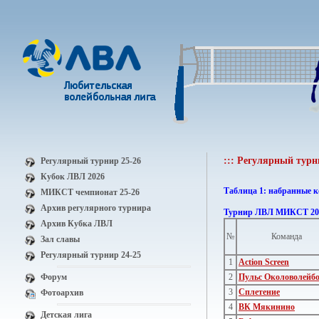
::: Регулярный тур
Регулярный турнир 25-26
Кубок ЛВЛ 2026
Таблица 1: набранные 
МИКСТ чемпионат 25-26
Архив регулярного турнира
Турнир ЛВЛ МИКСТ 202
Архив Кубка ЛВЛ
№
Команда
Зал славы
Регулярный турнир 24-25
1
Action Screen
Форум
2
Пульс Околоволейб
3
Сплетение
Фотоархив
4
ВК Мякинино
Детская лига