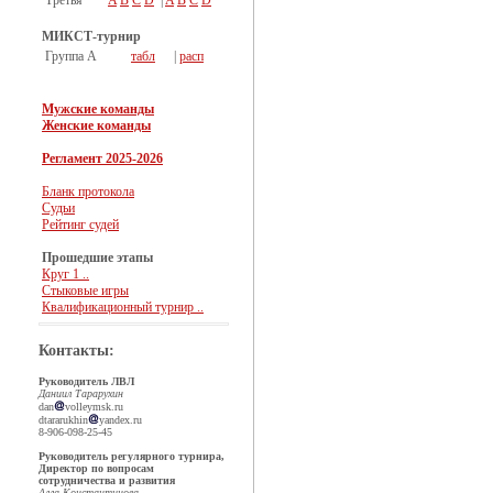
Третья
A
B
C
D
|
A
B
C
D
МИКСТ-турнир
Группа А
табл
|
расп
Мужские команды
Женские команды
Регламент 2025-2026
Бланк протокола
Судьи
Рейтинг судей
Прошедшие этапы
Круг 1 ..
Стыковые игры
Квалификационный турнир ..
Контакты:
Руководитель ЛВЛ
Даниил Тарарухин
dan
volleymsk.ru
dtararukhin
yandex.ru
8-906-098-25-45
Руководитель регулярного турнира,
Директор по вопросам
сотрудничества и развития
Алла Константинова