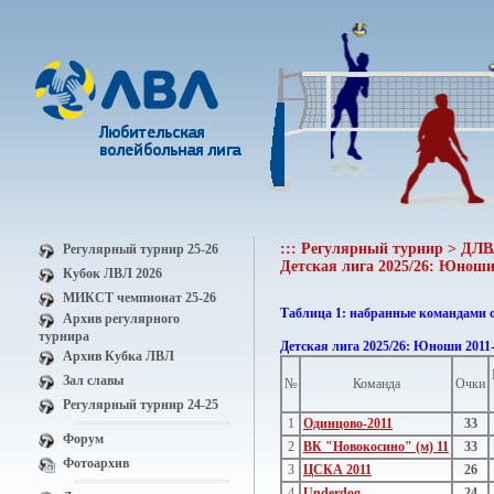
::: Регулярный турнир > ДЛВЛ
Регулярный турнир 25-26
Детская лига 2025/26: Юноши 
Кубок ЛВЛ 2026
МИКСТ чемпионат 25-26
Таблица 1: набранные командами 
Архив регулярного
турнира
Детская лига 2025/26: Юноши 2011
Архив Кубка ЛВЛ
Зал славы
№
Команда
Очки
Регулярный турнир 24-25
1
Одинцово-2011
33
Форум
2
ВК "Новокосино" (м) 11
33
Фотоархив
3
ЦСКА 2011
26
4
Underdog
24