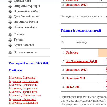
Детская лига
5
Ника (мал. 2012)
4
Открытые турниры
Пляжный волейбол
День Волейболиста
Команды в группе ранжируются по оч
Первенство России
Школа волейбола
Таблица 2: результаты матчей
Ссылки
Тексты
№
Команда
Архив новостей
О Лиге, контакты
1
Underdog
2
ВК "Новокосино" (м) 11
Регулярный турнир 2025-2026
3
Ника (мал. 2012)
Плей-офф
Мужчины, Суперлига
4
Одинцово-2011
Мужчины, Высшая лига
Мужчины, Первая лига
5
ЦСКА 2011
Мужчины, Вторая лига
Мужчины, Третья лига
Мужчины, Четвертая лига
При наведении на ячейку под курсоро
Мужчины, Пятая лига
матчей, результат которых не внесен).
Мужчины, Шестая лига
Полужирным шрифтом отмечены свеж