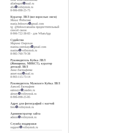
allathegod
mail.ru
alla
volleymsk.ru
8-906-098-25-75
Куратор ЛВЛ (все взрослые лиги)
Маша Федосова
maria.fedosova
gmail.com
tg: @fedosovamasha предпочтительный
способ связи
8-906-722-38-83 - для WhatsApp
Судейство
Марина Озерская
marina.ozerskaya
gmail.com
marina
volleymsk.ru
8-985-760-79-38
Руководитель Кубка ЛВЛ
(Женщины, МИКСТ), куратор
детской ЛВЛ
Анна Евстифеева
annet-mai
mail.ru
8-903-115-73-14
Руководитель Мужского Кубка ЛВЛ
Алексей Евстифеев
ealexeyv
yandex.ru
alexey
volleymsk.ru
8-906-098-25-85
Адрес для фотографий с матчей
foto
volleymsk.ru
Администратор сайта
admin
volleymsk.ru
Служба поддержки
support
volleymsk.ru