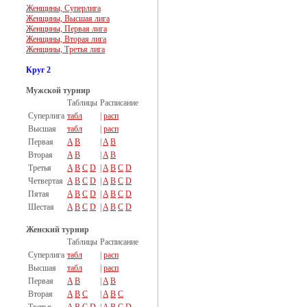
Женщины, Суперлига
Женщины, Высшая лига
Женщины, Первая лига
Женщины, Вторая лига
Женщины, Третья лига
Круг 2
Мужской турнир
Таблицы
Расписание
Суперлига
табл
|
расп
Высшая
табл
|
расп
Первая
A
B
|
A
B
Вторая
A
B
|
A
B
Третья
A
B
C
D
|
A
B
C
D
Четвертая
A
B
C
D
|
A
B
C
D
Пятая
A
B
C
D
|
A
B
C
D
Шестая
A
B
C
D
|
A
B
C
D
Женский турнир
Таблицы
Расписание
Суперлига
табл
|
расп
Высшая
табл
|
расп
Первая
A
B
|
A
B
Вторая
A
B
C
|
A
B
C