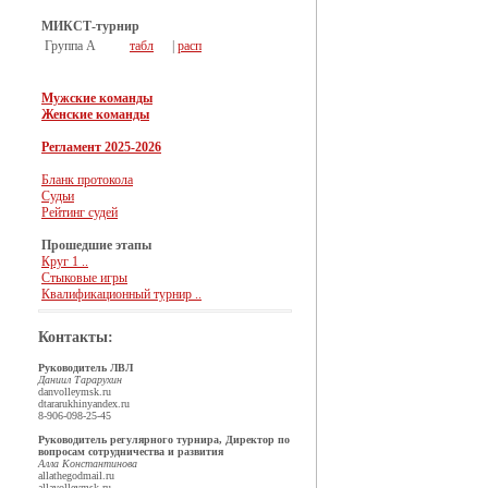
МИКСТ-турнир
Группа А
табл
|
расп
Мужские команды
Женские команды
Регламент 2025-2026
Бланк протокола
Судьи
Рейтинг судей
Прошедшие этапы
Круг 1 ..
Стыковые игры
Квалификационный турнир ..
Контакты:
Руководитель ЛВЛ
Даниил Тарарухин
dan
volleymsk.ru
dtararukhin
yandex.ru
8-906-098-25-45
Руководитель регулярного турнира, Директор по
вопросам сотрудничества и развития
Алла Константинова
allathegod
mail.ru
alla
volleymsk.ru