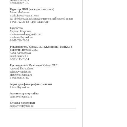
8-906-098-25-75
Куратор ЛВЛ (все взрослые лиги)
Маша Федосова
maria.fedosova
gmail.com
tg: @fedosovamasha предпочтительный способ связи
8-906-722-38-83 - для WhatsApp
Судейство
Марина Озерская
marina.ozerskaya
gmail.com
marina
volleymsk.ru
8-985-760-79-38
Руководитель Кубка ЛВЛ (Женщины, МИКСТ),
куратор детской ЛВЛ
Анна Евстифеева
annet-mai
mail.ru
8-903-115-73-14
Руководитель Мужского Кубка ЛВЛ
Алексей Евстифеев
ealexeyv
yandex.ru
alexey
volleymsk.ru
8-906-098-25-85
Адрес для фотографий с матчей
foto
volleymsk.ru
Администратор сайта
admin
volleymsk.ru
Служба поддержки
support
volleymsk.ru