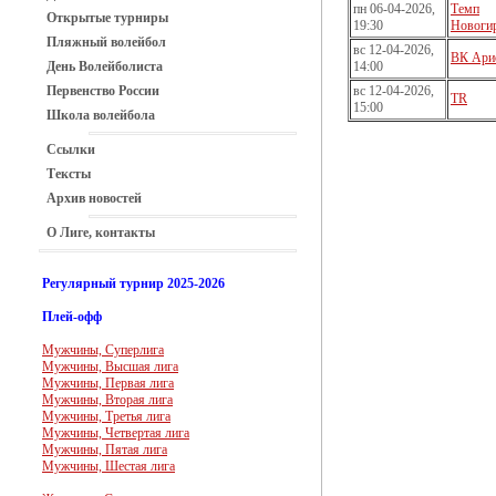
пн 06-04-2026,
Темп
Открытые турниры
19:30
Новоги
Пляжный волейбол
вс 12-04-2026,
ВК Ари
День Волейболиста
14:00
Первенство России
вс 12-04-2026,
TR
15:00
Школа волейбола
Ссылки
Тексты
Архив новостей
О Лиге, контакты
Регулярный турнир 2025-2026
Плей-офф
Мужчины, Суперлига
Мужчины, Высшая лига
Мужчины, Первая лига
Мужчины, Вторая лига
Мужчины, Третья лига
Мужчины, Четвертая лига
Мужчины, Пятая лига
Мужчины, Шестая лига