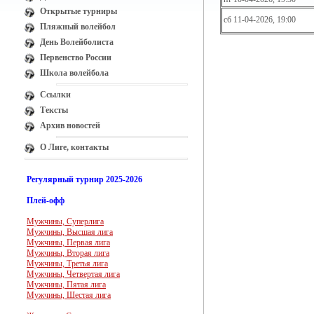
Открытые турниры
сб 11-04-2026, 19:00
Пляжный волейбол
День Волейболиста
Первенство России
Школа волейбола
Ссылки
Тексты
Архив новостей
О Лиге, контакты
Регулярный турнир 2025-2026
Плей-офф
Мужчины, Суперлига
Мужчины, Высшая лига
Мужчины, Первая лига
Мужчины, Вторая лига
Мужчины, Третья лига
Мужчины, Четвертая лига
Мужчины, Пятая лига
Мужчины, Шестая лига