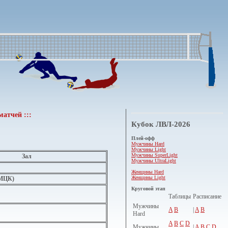
матчей :::
Кубок ЛВЛ-2026
Плей-офф
Мужчины Hard
Мужчины Light
Мужчины SuperLight
Зал
Мужчины UltraLight
Женщины Hard
Женщины Light
(МЦК)
Круговой этап
Таблицы
Расписание
Мужчины
A
B
|
A
B
Hard
A
B
C
D
Мужчины
|
A
B
C
D