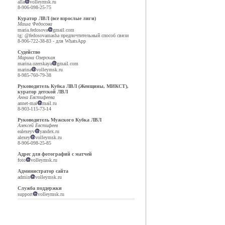
alla
volleymsk.ru
8-906-098-25-75
Куратор ЛВЛ (все взрослые лиги)
Маша Федосова
maria.fedosova
gmail.com
tg: @fedosovamasha предпочтительный способ связи
8-906-722-38-83 - для WhatsApp
Судейство
Марина Озерская
marina.ozerskaya
gmail.com
marina
volleymsk.ru
8-985-760-79-38
Руководитель Кубка ЛВЛ (Женщины, МИКСТ),
куратор детской ЛВЛ
Анна Евстифеева
annet-mai
mail.ru
8-903-115-73-14
Руководитель Мужского Кубка ЛВЛ
Алексей Евстифеев
ealexeyv
yandex.ru
alexey
volleymsk.ru
8-906-098-25-85
Адрес для фотографий с матчей
foto
volleymsk.ru
Администратор сайта
admin
volleymsk.ru
Служба поддержки
support
volleymsk.ru