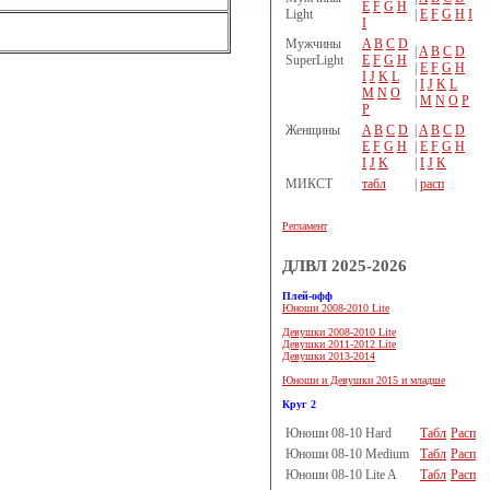
E
F
G
H
Light
|
E
F
G
H
I
I
Мужчины
A
B
C
D
|
A
B
C
D
SuperLight
E
F
G
H
|
E
F
G
H
I
J
K
L
|
I
J
K
L
M
N
O
|
M
N
O
P
P
Женщины
A
B
C
D
|
A
B
C
D
E
F
G
H
|
E
F
G
H
I
J
K
|
I
J
K
МИКСТ
табл
|
расп
Регламент
ДЛВЛ 2025-2026
Плей-офф
Юноши 2008-2010 Lite
Девушки 2008-2010 Lite
Девушки 2011-2012 Lite
Девушки 2013-2014
Юноши и Девушки 2015 и младше
Круг 2
Юноши 08-10 Hard
Табл
Расп
Юноши 08-10 Medium
Табл
Расп
Юноши 08-10 Lite A
Табл
Расп