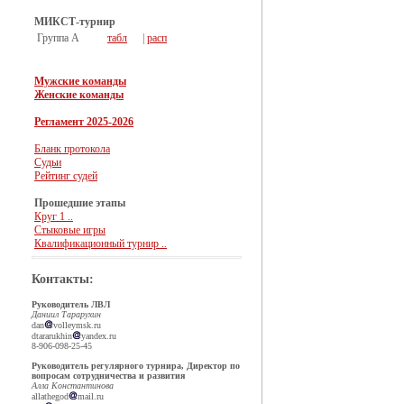
МИКСТ-турнир
Группа А
табл
|
расп
Мужские команды
Женские команды
Регламент 2025-2026
Бланк протокола
Судьи
Рейтинг судей
Прошедшие этапы
Круг 1 ..
Стыковые игры
Квалификационный турнир ..
Контакты:
Руководитель ЛВЛ
Даниил Тарарухин
dan
volleymsk.ru
dtararukhin
yandex.ru
8-906-098-25-45
Руководитель регулярного турнира, Директор по
вопросам сотрудничества и развития
Алла Константинова
allathegod
mail.ru