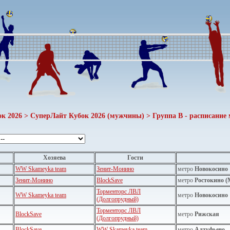
ок 2026 > СуперЛайт Кубок 2026 (мужчины) > Группа B - расписание 
Хозяева
Гости
WW Skameyka team
Зенит-Монино
метро
Новокосино
Зенит-Монино
BlockSave
метро
Ростокино 
Торменторс ЛВЛ
WW Skameyka team
метро
Новокосино
(Долгопрудный)
Торменторс ЛВЛ
BlockSave
метро
Рижская
(Долгопрудный)
BlockSave
WW Skameyka team
метро
Алтуфьево