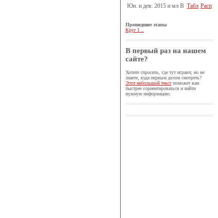
Юн. и дев. 2015 и мл B
Табл
Расп
Прошедшие этапы
Круг 1 ..
В первый раз на нашем
сайте?
Хотите спросить, где тут играют, но не
знаете, куда первым делом смотреть?
Этот небольшой текст
поможет вам
быстрее сориентироваться и найти
нужную информацию.