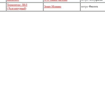
Торменторс ЛВЛ
Зенит-Монино
метро
Физтех
(Долгопрудный)