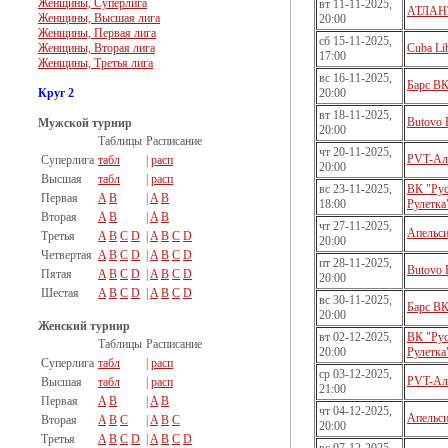
Женщины, Суперлига
вт 11-11-2025,
АТЛАН
Женщины, Высшая лига
20:00
Женщины, Первая лига
сб 15-11-2025,
Женщины, Вторая лига
Cuba Li
17:00
Женщины, Третья лига
вс 16-11-2025,
Барс В
Круг 2
20:00
вт 18-11-2025,
Butovo 
Мужской турнир
20:00
Таблицы
Расписание
чт 20-11-2025,
PVT-Ал
Суперлига
табл
|
расп
20:00
Высшая
табл
|
расп
вс 23-11-2025,
ВК "Рус
Первая
A
B
|
A
B
18:00
Рулетка
Вторая
A
B
|
A
B
чт 27-11-2025,
Апельс
Третья
A
B
C
D
|
A
B
C
D
20:00
Четвертая
A
B
C
D
|
A
B
C
D
пт 28-11-2025,
Butovo 
Пятая
A
B
C
D
|
A
B
C
D
20:00
Шестая
A
B
C
D
|
A
B
C
D
вс 30-11-2025,
Барс В
20:00
Женский турнир
вт 02-12-2025,
ВК "Рус
Таблицы
Расписание
20:00
Рулетка
Суперлига
табл
|
расп
ср 03-12-2025,
PVT-Ал
Высшая
табл
|
расп
21:00
Первая
A
B
|
A
B
чт 04-12-2025,
Апельс
Вторая
A
B
C
|
A
B
C
20:00
Третья
A
B
C
D
|
A
B
C
D