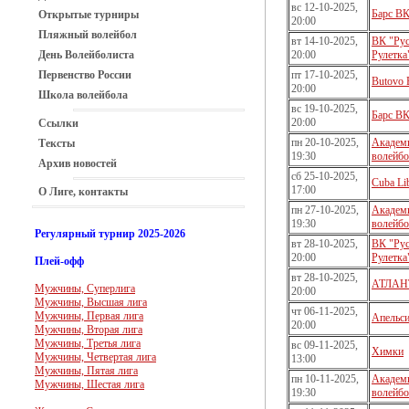
вс 12-10-2025,
Барс В
Открытые турниры
20:00
Пляжный волейбол
вт 14-10-2025,
ВК "Рус
День Волейболиста
20:00
Рулетка
Первенство России
пт 17-10-2025,
Butovo 
20:00
Школа волейбола
вс 19-10-2025,
Барс В
20:00
Ссылки
пн 20-10-2025,
Академ
Тексты
19:30
волейбо
Архив новостей
сб 25-10-2025,
Cuba Li
17:00
О Лиге, контакты
пн 27-10-2025,
Академ
19:30
волейбо
Регулярный турнир 2025-2026
вт 28-10-2025,
ВК "Рус
20:00
Рулетка
Плей-офф
вт 28-10-2025,
АТЛАН
Мужчины, Суперлига
20:00
Мужчины, Высшая лига
чт 06-11-2025,
Мужчины, Первая лига
Апельс
20:00
Мужчины, Вторая лига
Мужчины, Третья лига
вс 09-11-2025,
Химки
Мужчины, Четвертая лига
13:00
Мужчины, Пятая лига
пн 10-11-2025,
Академ
Мужчины, Шестая лига
19:30
волейбо