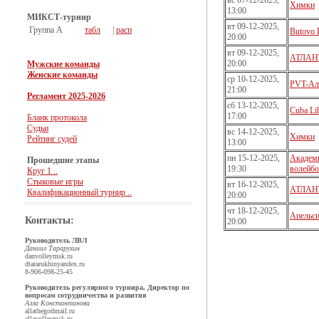
вс 07-12-2025,
Химки
13:00
МИКСТ-турнир
вт 09-12-2025,
Группа А
табл
|
расп
Butovo 
20:00
вт 09-12-2025,
АТЛАН
20:00
Мужские команды
Женские команды
ср 10-12-2025,
PVT-Ал
21:00
Регламент 2025-2026
сб 13-12-2025,
Cuba Li
17:00
Бланк протокола
Судьи
вс 14-12-2025,
Химки
Рейтинг судей
13:00
пн 15-12-2025,
Академ
Прошедшие этапы
19:30
волейбо
Круг 1 ..
Стыковые игры
вт 16-12-2025,
АТЛАН
Квалификационный турнир ..
20:00
чт 18-12-2025,
Апельс
Контакты:
20:00
Руководитель ЛВЛ
Даниил Тарарухин
dan
volleymsk.ru
dtararukhin
yandex.ru
8-906-098-25-45
Руководитель регулярного турнира, Директор по
вопросам сотрудничества и развития
Алла Константинова
allathegod
mail.ru
alla
volleymsk.ru