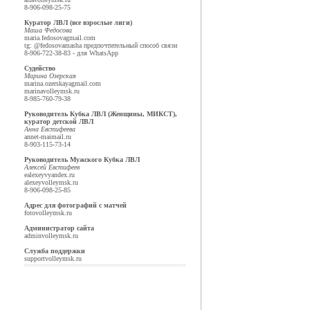
8-906-098-25-75
Куратор ЛВЛ (все взрослые лиги)
Маша Федосова
maria.fedosova
gmail.com
tg: @fedosovamasha предпочтительный способ связи
8-906-722-38-83 - для WhatsApp
Судейство
Марина Озерская
marina.ozerskaya
gmail.com
marina
volleymsk.ru
8-985-760-79-38
Руководитель Кубка ЛВЛ (Женщины, МИКСТ),
куратор детской ЛВЛ
Анна Евстифеева
annet-mai
mail.ru
8-903-115-73-14
Руководитель Мужского Кубка ЛВЛ
Алексей Евстифеев
ealexeyv
yandex.ru
alexey
volleymsk.ru
8-906-098-25-85
Адрес для фотографий с матчей
foto
volleymsk.ru
Администратор сайта
admin
volleymsk.ru
Служба поддержки
support
volleymsk.ru