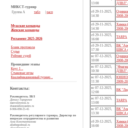
13:00
ДЛВЛ" 
МИКСТ-турнир
сб 29-11-2025,
Одинцов
Группа А
табл
|
расп
14:30
2008-20
сб 29-11-2025,
Химки 
Мужские команды
14:30
2008-20
Женские команды
сб 29-11-2025,
TARPA
Регламент 2025-2026
16:00
сб 29-11-2025,
ВК "Арс
Бланк протокола
17:30
ШВСА 
Судьи
Рейтинг судей
вс 07-12-2025,
Одинцов
10:00
2008-20
Прошедшие этапы
вс 07-12-2025,
"Флагм
Круг 1 ..
10:30
ДЛВЛ" 
Стыковые игры
Квалификационный турнир ..
вс 07-12-2025,
ЮНИОР
11:30
2009-20
вс 07-12-2025,
Контакты:
ВК "Ли
12:00
Руководитель ЛВЛ
вс 07-12-2025,
Даниил Тарарухин
TARPA
13:00
dan
volleymsk.ru
dtararukhin
yandex.ru
вс 07-12-2025,
ВК "Арс
8-906-098-25-45
13:30
ШВСА 
Руководитель регулярного турнира, Директор по
вопросам сотрудничества и развития
сб 20-12-2025,
Химки 
Алла Константинова
allathegod
mail.ru
16:00
2008-20
alla
volleymsk.ru