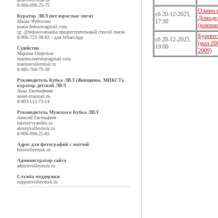
8-906-098-25-75
Олимп г
сб 20-12-2025,
Куратор ЛВЛ (все взрослые лиги)
Домоде
17:30
Маша Федосова
(юноши 
maria.fedosova
gmail.com
tg: @fedosovamasha предпочтительный способ связи
Буревес
8-906-722-38-83 - для WhatsApp
сб 20-12-2025,
(мал.20
19:00
Судейство
2009)
Марина Озерская
marina.ozerskaya
gmail.com
marina
volleymsk.ru
8-985-760-79-38
Руководитель Кубка ЛВЛ (Женщины, МИКСТ),
куратор детской ЛВЛ
Анна Евстифеева
annet-mai
mail.ru
8-903-115-73-14
Руководитель Мужского Кубка ЛВЛ
Алексей Евстифеев
ealexeyv
yandex.ru
alexey
volleymsk.ru
8-906-098-25-85
Адрес для фотографий с матчей
foto
volleymsk.ru
Администратор сайта
admin
volleymsk.ru
Служба поддержки
support
volleymsk.ru