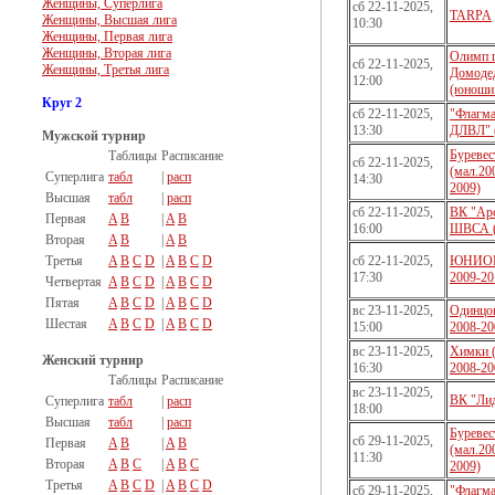
Женщины, Суперлига
сб 22-11-2025,
TARPA
Женщины, Высшая лига
10:30
Женщины, Первая лига
Женщины, Вторая лига
Олимп г
сб 22-11-2025,
Женщины, Третья лига
Домоде
12:00
(юноши 
Круг 2
сб 22-11-2025,
"Флагм
13:30
ДЛВЛ" 
Мужской турнир
Буревес
Таблицы
Расписание
сб 22-11-2025,
(мал.20
Суперлига
табл
|
расп
14:30
2009)
Высшая
табл
|
расп
сб 22-11-2025,
ВК "Арс
Первая
A
B
|
A
B
16:00
ШВСА 
Вторая
A
B
|
A
B
Третья
A
B
C
D
|
A
B
C
D
сб 22-11-2025,
ЮНИОР
17:30
2009-20
Четвертая
A
B
C
D
|
A
B
C
D
Пятая
A
B
C
D
|
A
B
C
D
вс 23-11-2025,
Одинцов
Шестая
A
B
C
D
|
A
B
C
D
15:00
2008-20
вс 23-11-2025,
Химки 
Женский турнир
16:30
2008-20
Таблицы
Расписание
вс 23-11-2025,
ВК "Ли
Суперлига
табл
|
расп
18:00
Высшая
табл
|
расп
Буревес
сб 29-11-2025,
Первая
A
B
|
A
B
(мал.20
11:30
Вторая
A
B
C
|
A
B
C
2009)
Третья
A
B
C
D
|
A
B
C
D
сб 29-11-2025,
"Флагм