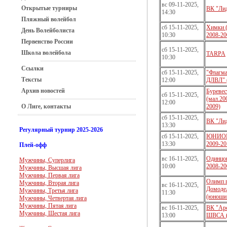
вс 09-11-2025,
Открытые турниры
ВК "Ли
14:30
Пляжный волейбол
сб 15-11-2025,
Химки 
День Волейболиста
10:30
2008-20
Первенство России
сб 15-11-2025,
Школа волейбола
TARPA
10:30
Ссылки
сб 15-11-2025,
"Флагм
Тексты
12:00
ДЛВЛ" 
Архив новостей
Буревес
сб 15-11-2025,
(мал.20
12:00
О Лиге, контакты
2009)
сб 15-11-2025,
ВК "Ли
13:30
Регулярный турнир 2025-2026
сб 15-11-2025,
ЮНИОР
13:30
2009-20
Плей-офф
вс 16-11-2025,
Одинцов
Мужчины, Суперлига
10:00
2008-20
Мужчины, Высшая лига
Мужчины, Первая лига
Олимп г
Мужчины, Вторая лига
вс 16-11-2025,
Домоде
Мужчины, Третья лига
11:30
(юноши 
Мужчины, Четвертая лига
Мужчины, Пятая лига
вс 16-11-2025,
ВК "Арс
Мужчины, Шестая лига
13:00
ШВСА 