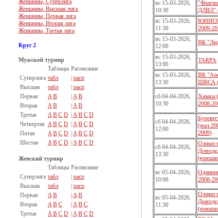
Женщины, Суперлига
вс 15-03-2026,
"Флагм
Женщины, Высшая лига
10:30
ДЛВЛ" 
Женщины, Первая лига
вс 15-03-2026,
ЮНИОР
Женщины, Вторая лига
11:30
2009-20
Женщины, Третья лига
вс 15-03-2026,
ВК "Ли
Круг 2
12:00
вс 15-03-2026,
Мужской турнир
TARPA
13:00
Таблицы
Расписание
вс 15-03-2026,
ВК "Арс
Суперлига
табл
|
расп
13:30
ШВСА 
Высшая
табл
|
расп
Первая
A
B
|
A
B
сб 04-04-2026,
Химки 
10:30
2008-20
Вторая
A
B
|
A
B
Третья
A
B
C
D
|
A
B
C
D
Буревес
сб 04-04-2026,
Четвертая
A
B
C
D
|
A
B
C
D
(мал.20
12:00
2009)
Пятая
A
B
C
D
|
A
B
C
D
Шестая
A
B
C
D
|
A
B
C
D
Олимп г
сб 04-04-2026,
Домоде
13:30
(юноши 
Женский турнир
Таблицы
Расписание
вс 05-04-2026,
Одинцов
Суперлига
табл
|
расп
10:00
2008-20
Высшая
табл
|
расп
Олимп г
Первая
A
B
|
A
B
вс 05-04-2026,
Домоде
Вторая
A
B
C
|
A
B
C
11:30
(юноши 
Третья
A
B
C
D
|
A
B
C
D