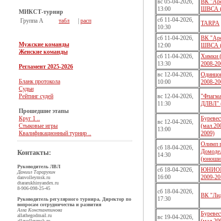
вс 05-04-2026,
ВК "Арс
13:00
ШВСА 
МИКСТ-турнир
сб 11-04-2026,
Группа А
табл
|
расп
TARPA
10:30
сб 11-04-2026,
ВК "Арс
Мужские команды
12:00
ШВСА 
Женские команды
сб 11-04-2026,
Химки 
13:30
2008-20
Регламент 2025-2026
вс 12-04-2026,
Одинцов
Бланк протокола
10:00
2008-20
Судьи
Рейтинг судей
вс 12-04-2026,
"Флагм
11:30
ДЛВЛ" 
Прошедшие этапы
Круг 1 ..
Буревес
вс 12-04-2026,
Стыковые игры
(мал.20
13:00
Квалификационный турнир ..
2009)
Олимп г
сб 18-04-2026,
Домоде
Контакты:
14:30
(юноши 
Руководитель ЛВЛ
сб 18-04-2026,
ЮНИОР
Даниил Тарарухин
16:00
2009-20
dan
volleymsk.ru
dtararukhin
yandex.ru
8-906-098-25-45
сб 18-04-2026,
ВК "Ли
17:30
Руководитель регулярного турнира, Директор по
вопросам сотрудничества и развития
Алла Константинова
Буревес
allathegod
mail.ru
вс 19-04-2026,
alla
volleymsk.ru