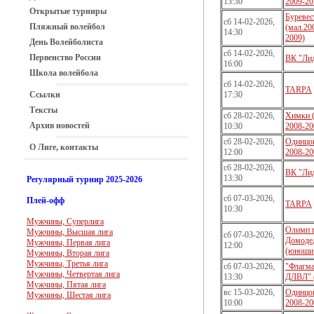
13:30
2009-20
Открытые турниры
Буревес
сб 14-02-2026,
Пляжный волейбол
(мал.20
14:30
2009)
День Волейболиста
сб 14-02-2026,
Первенство России
ВК "Ли
16:00
Школа волейбола
сб 14-02-2026,
TARPA
Ссылки
17:30
Тексты
сб 28-02-2026,
Химки 
Архив новостей
10:30
2008-20
сб 28-02-2026,
Одинцов
О Лиге, контакты
12:00
2008-20
сб 28-02-2026,
ВК "Ли
13:30
Регулярный турнир 2025-2026
сб 07-03-2026,
Плей-офф
TARPA
10:30
Мужчины, Суперлига
Олимп г
Мужчины, Высшая лига
сб 07-03-2026,
Домоде
Мужчины, Первая лига
12:00
(юноши 
Мужчины, Вторая лига
Мужчины, Третья лига
сб 07-03-2026,
"Флагм
Мужчины, Четвертая лига
13:30
ДЛВЛ" 
Мужчины, Пятая лига
вс 15-03-2026,
Одинцов
Мужчины, Шестая лига
10:00
2008-20