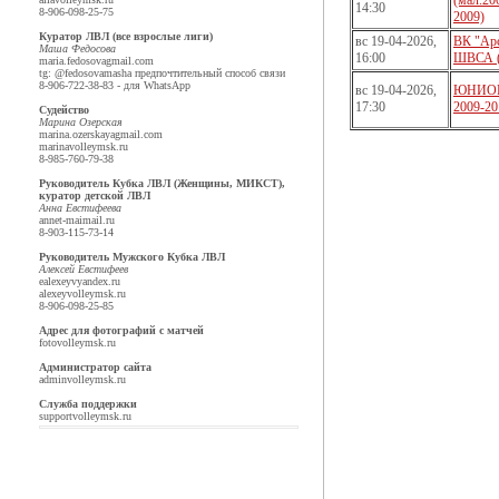
(мал.20
14:30
8-906-098-25-75
2009)
Куратор ЛВЛ (все взрослые лиги)
вс 19-04-2026,
ВК "Арс
Маша Федосова
16:00
ШВСА 
maria.fedosova
gmail.com
tg: @fedosovamasha предпочтительный способ связи
8-906-722-38-83 - для WhatsApp
вс 19-04-2026,
ЮНИОР
17:30
2009-20
Судейство
Марина Озерская
marina.ozerskaya
gmail.com
marina
volleymsk.ru
8-985-760-79-38
Руководитель Кубка ЛВЛ (Женщины, МИКСТ),
куратор детской ЛВЛ
Анна Евстифеева
annet-mai
mail.ru
8-903-115-73-14
Руководитель Мужского Кубка ЛВЛ
Алексей Евстифеев
ealexeyv
yandex.ru
alexey
volleymsk.ru
8-906-098-25-85
Адрес для фотографий с матчей
foto
volleymsk.ru
Администратор сайта
admin
volleymsk.ru
Служба поддержки
support
volleymsk.ru