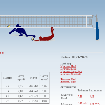
 :::
Кубок ЛВЛ-2026
Плей-офф
Мужчины Hard
Мужчины Light
Мужчины SuperLight
Мужчины UltraLight
Соотн.
Соотн.
Партии
Мячи
Женщины Hard
партий
мячей
Женщины Light
9:4
2,25
287:268
1,07
Круговой этап
Таблицы
Расписание
8:4
2,00
264:243
1,09
Мужчины
4:6
0,67
229:229
1,00
A
B
|
A
B
Hard
2:9
0,22
210:250
0,84
A
B
C
D
Мужчины
|
A
B
C
D