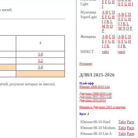
E
F
G
H
Light
|
E
F
G
H
I
I
ю мячей.
Мужчины
A
B
C
D
|
A
B
C
D
SuperLight
E
F
G
H
|
E
F
G
H
I
J
K
L
|
I
J
K
L
M
N
O
|
M
N
O
P
P
Женщины
A
B
C
D
|
A
B
C
D
E
F
G
H
|
E
F
G
H
4
I
J
K
|
I
J
K
МИКСТ
табл
|
расп
3-0
3-2
Регламент
3-0
ДЛВЛ 2025-2026
Плей-офф
чей, результат которых не внесен).
Юноши 2008-2010 Lite
Девушки 2008-2010 Lite
Девушки 2011-2012 Lite
Девушки 2013-2014
Юноши и Девушки 2015 и младше
Круг 2
Юноши 08-10 Hard
Табл
Расп
Юноши 08-10 Medium
Табл
Расп
Юноши 08-10 Lite A
Табл
Расп