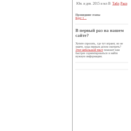
Юн. и дев. 2015 и мл B
Табл
Расп
Прошедшие этапы
Круг 1 ..
В первый раз на нашем
сайте?
Хотите спросить, где тут играют, но не
знаете, куда первым делом смотреть?
Этот небольшой текст
поможет вам
быстрее сориентироваться и найти
нужную информацию.