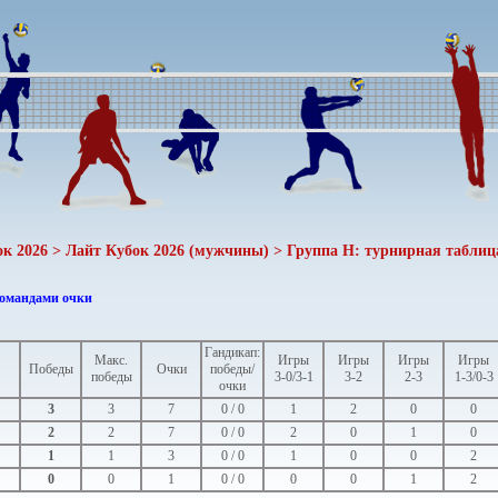
ок 2026 > Лайт Кубок 2026 (мужчины) > Группа H: турнирная таблица
командами очки
Гандикап:
Макс.
Игры
Игры
Игры
Игры
Победы
Очки
победы/
победы
3-0/3-1
3-2
2-3
1-3/0-3
очки
3
3
7
0 / 0
1
2
0
0
2
2
7
0 / 0
2
0
1
0
1
1
3
0 / 0
1
0
0
2
0
0
1
0 / 0
0
0
1
2