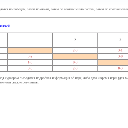
ются по победам, затем по очкам, затем по соотношению партий, затем по соотношени
матчей
1
2
3
2-3
3-1
3-2
3-0
1-3
0-3
0-3
2-3
0-3
под курсором выводится подробная информация об игре, либо дата и время игры (для мат
ечены свежие результаты.