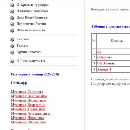
Открытые турниры
Команды в группе ранжиру
Пляжный волейбол
День Волейболиста
Первенство России
Таблица 2: результаты 
Школа волейбола
Ссылки
№
Команда
Тексты
1
++
Архив новостей
2
Infamous
О Лиге, контакты
3
ВК Химки
4
Химки-1
Регулярный турнир 2025-2026
При наведении на ячейку 
Плей-офф
Полужирным шрифтом отм
Мужчины, Суперлига
Мужчины, Высшая лига
Мужчины, Первая лига
Мужчины, Вторая лига
Мужчины, Третья лига
Мужчины, Четвертая лига
Мужчины, Пятая лига
Мужчины, Шестая лига