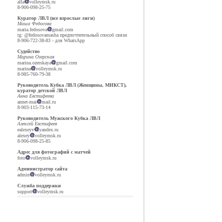
alla
volleymsk.ru
8-906-098-25-75
Куратор ЛВЛ (все взрослые лиги)
Маша Федосова
maria.fedosova
gmail.com
tg: @fedosovamasha предпочтительный способ связи
8-906-722-38-83 - для WhatsApp
Судейство
Марина Озерская
marina.ozerskaya
gmail.com
marina
volleymsk.ru
8-985-760-79-38
Руководитель Кубка ЛВЛ (Женщины, МИКСТ),
куратор детской ЛВЛ
Анна Евстифеева
annet-mai
mail.ru
8-903-115-73-14
Руководитель Мужского Кубка ЛВЛ
Алексей Евстифеев
ealexeyv
yandex.ru
alexey
volleymsk.ru
8-906-098-25-85
Адрес для фотографий с матчей
foto
volleymsk.ru
Администратор сайта
admin
volleymsk.ru
Служба поддержки
support
volleymsk.ru