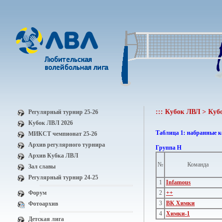
::: Кубок ЛВЛ > Куб
Регулярный турнир 25-26
Кубок ЛВЛ 2026
Таблица 1: набранные 
МИКСТ чемпионат 25-26
Архив регулярного турнира
Группа H
Архив Кубка ЛВЛ
№
Команда
Зал славы
Регулярный турнир 24-25
1
Infamous
Форум
2
++
3
ВК Химки
Фотоархив
4
Химки-1
Детская лига