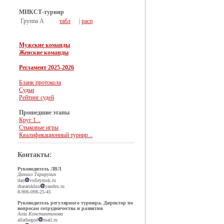
МИКСТ-турнир
Группа А
табл
|
расп
Мужские команды
Женские команды
Регламент 2025-2026
Бланк протокола
Судьи
Рейтинг судей
Прошедшие этапы
Круг 1 ..
Стыковые игры
Квалификационный турнир ..
Контакты:
Руководитель ЛВЛ
Даниил Тарарухин
dan
volleymsk.ru
dtararukhin
yandex.ru
8-906-098-25-45
Руководитель регулярного турнира, Директор по
вопросам сотрудничества и развития
Алла Константинова
allathegod
mail.ru