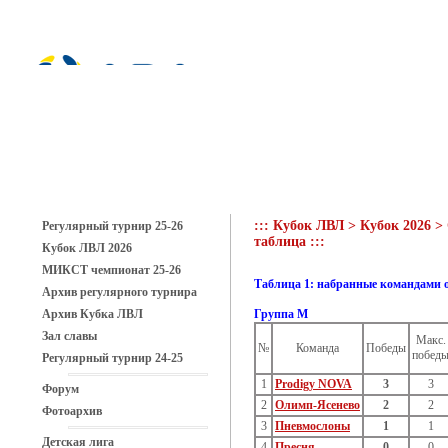
::: Кубок ЛВЛ > Кубок 2026 
Регулярный турнир 25-26
таблица :::
Кубок ЛВЛ 2026
МИКСТ чемпионат 25-26
Таблица 1: набранные командами 
Архив регулярного турнира
Архив Кубка ЛВЛ
Группа M
Зал славы
Макс.
№
Команда
Победы
побед
Регулярный турнир 24-25
1
Prodigy NOVA
3
3
Форум
2
Олимп-Ясенево
2
2
Фотоархив
3
Пневмослоны
1
1
Детская лига
4
Пресня
0
0