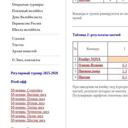
Открытые турниры
Пляжный волейбол
Команды в группе ранжируются по поб
День Волейболиста
мячей.
Первенство России
Школа волейбола
Таблица 2: результаты матчей
Ссылки
Тексты
№
Команда
1
Архив новостей
1
Prodigy NOVA
О Лиге, контакты
2
Олимп-Ясенево
0-3
3
Пневмослоны
1-3
Регулярный турнир 2025-2026
4
Пресня
0-3
Плей-офф
При наведении на ячейку под курсоро
Мужчины, Суперлига
матчей, результат которых не внесен).
Мужчины, Высшая лига
Полужирным шрифтом отмечены свеж
Мужчины, Первая лига
Мужчины, Вторая лига
Мужчины, Третья лига
Мужчины, Четвертая лига
Мужчины, Пятая лига
Мужчины, Шестая лига