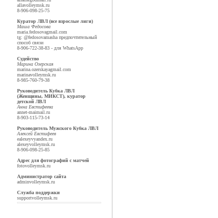
alla
volleymsk.ru
8-906-098-25-75
Куратор ЛВЛ (все взрослые лиги)
Маша Федосова
maria.fedosova
gmail.com
tg: @fedosovamasha предпочтительный
способ связи
8-906-722-38-83 - для WhatsApp
Судейство
Марина Озерская
marina.ozerskaya
gmail.com
marina
volleymsk.ru
8-985-760-79-38
Руководитель Кубка ЛВЛ
(Женщины, МИКСТ), куратор
детской ЛВЛ
Анна Евстифеева
annet-mai
mail.ru
8-903-115-73-14
Руководитель Мужского Кубка ЛВЛ
Алексей Евстифеев
ealexeyv
yandex.ru
alexey
volleymsk.ru
8-906-098-25-85
Адрес для фотографий с матчей
foto
volleymsk.ru
Администратор сайта
admin
volleymsk.ru
Служба поддержки
support
volleymsk.ru