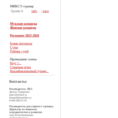
МИКСТ-турнир
Группа А
табл
|
расп
Мужские команды
Женские команды
Регламент 2025-2026
Бланк протокола
Судьи
Рейтинг судей
Прошедшие этапы
Круг 1 ..
Стыковые игры
Квалификационный турнир ..
Контакты:
Руководитель ЛВЛ
Даниил Тарарухин
dan
volleymsk.ru
dtararukhin
yandex.ru
8-906-098-25-45
Руководитель регулярного турнира,
Директор по вопросам
сотрудничества и развития
Алла Константинова
allathegod
mail.ru