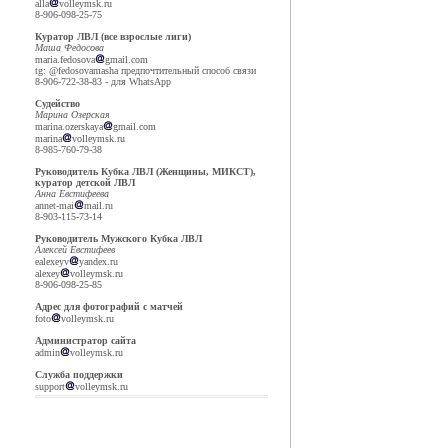
alla
volleymsk.ru
8-906-098-25-75
Куратор ЛВЛ (все взрослые лиги)
Маша Федосова
maria.fedosova
gmail.com
tg: @fedosovamasha предпочтительный способ связи
8-906-722-38-83 - для WhatsApp
Судейство
Марина Озерская
marina.ozerskaya
gmail.com
marina
volleymsk.ru
8-985-760-79-38
Руководитель Кубка ЛВЛ (Женщины, МИКСТ),
куратор детской ЛВЛ
Анна Евстифеева
annet-mai
mail.ru
8-903-115-73-14
Руководитель Мужского Кубка ЛВЛ
Алексей Евстифеев
ealexeyv
yandex.ru
alexey
volleymsk.ru
8-906-098-25-85
Адрес для фотографий с матчей
foto
volleymsk.ru
Администратор сайта
admin
volleymsk.ru
Служба поддержки
support
volleymsk.ru