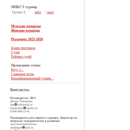
МИКСТ-турнир
Группа А
табл
|
расп
Мужские команды
Женские команды
Регламент 2025-2026
Бланк протокола
Судьи
Рейтинг судей
Прошедшие этапы
Круг 1 ..
Стыковые игры
Квалификационный турнир ..
Контакты:
Руководитель ЛВЛ
Даниил Тарарухин
dan
volleymsk.ru
dtararukhin
yandex.ru
8-906-098-25-45
Руководитель регулярного турнира, Директор по
вопросам сотрудничества и развития
Алла Константинова
allathegod
mail.ru