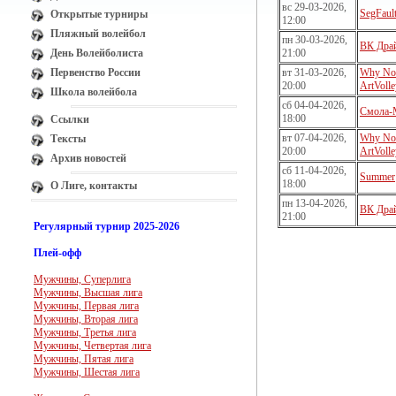
вс 29-03-2026,
SegFaul
Открытые турниры
12:00
Пляжный волейбол
пн 30-03-2026,
ВК Дра
День Волейболиста
21:00
Первенство России
вт 31-03-2026,
Why No
20:00
ArtVolle
Школа волейбола
сб 04-04-2026,
Смола
18:00
Ссылки
вт 07-04-2026,
Why No
Тексты
20:00
ArtVolle
Архив новостей
сб 11-04-2026,
Summer
18:00
О Лиге, контакты
пн 13-04-2026,
ВК Дра
21:00
Регулярный турнир 2025-2026
Плей-офф
Мужчины, Суперлига
Мужчины, Высшая лига
Мужчины, Первая лига
Мужчины, Вторая лига
Мужчины, Третья лига
Мужчины, Четвертая лига
Мужчины, Пятая лига
Мужчины, Шестая лига