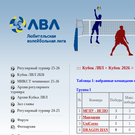
::: Кубок ЛВЛ > Кубок 2026 >
Регулярный турнир 25-26
Кубок ЛВЛ 2026
Таблица 1: набранные командами 
МИКСТ чемпионат 25-26
Архив регулярного
Группа I
турнира
Архив Кубка ЛВЛ
Макс.
№
Команда
Победы
победы
Зал славы
Регулярный турнир 24-25
1
МГПУ - ИСПО
3
3
2
Мандарин
2
2
Форум
3
UniCorns
1
1
Фотоархив
4
DRAGON HAN
0
0