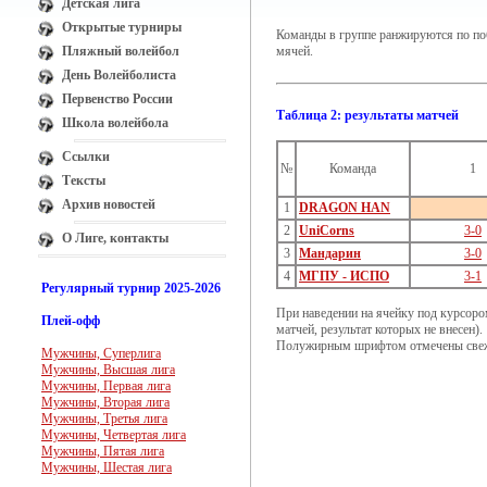
Детская лига
Открытые турниры
Команды в группе ранжируются по поб
Пляжный волейбол
мячей.
День Волейболиста
Первенство России
Таблица 2: результаты матчей
Школа волейбола
Ссылки
№
Команда
1
Тексты
Архив новостей
1
DRAGON HAN
2
UniCorns
3-0
О Лиге, контакты
3
Мандарин
3-0
4
МГПУ - ИСПО
3-1
Регулярный турнир 2025-2026
При наведении на ячейку под курсоро
Плей-офф
матчей, результат которых не внесен).
Полужирным шрифтом отмечены свеж
Мужчины, Суперлига
Мужчины, Высшая лига
Мужчины, Первая лига
Мужчины, Вторая лига
Мужчины, Третья лига
Мужчины, Четвертая лига
Мужчины, Пятая лига
Мужчины, Шестая лига