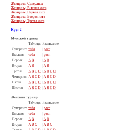
Женщины, Суперлига
Женщины, Высшая лига
Женщины, Первая лига
Женщины, Вторая лига
Женщины, Третья лига
Круг 2
Мужской турнир
Таблицы
Расписание
Суперлига
табл
|
расп
Высшая
табл
|
расп
Первая
A
B
|
A
B
Вторая
A
B
|
A
B
Третья
A
B
C
D
|
A
B
C
D
Четвертая
A
B
C
D
|
A
B
C
D
Пятая
A
B
C
D
|
A
B
C
D
Шестая
A
B
C
D
|
A
B
C
D
Женский турнир
Таблицы
Расписание
Суперлига
табл
|
расп
Высшая
табл
|
расп
Первая
A
B
|
A
B
Вторая
A
B
C
|
A
B
C