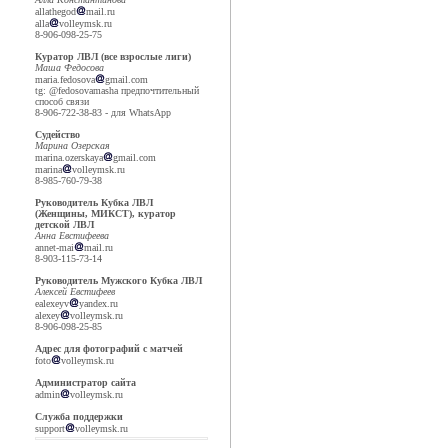
allathegod
mail.ru
alla
volleymsk.ru
8-906-098-25-75
Куратор ЛВЛ (все взрослые лиги)
Маша Федосова
maria.fedosova
gmail.com
tg: @fedosovamasha предпочтительный
способ связи
8-906-722-38-83 - для WhatsApp
Судейство
Марина Озерская
marina.ozerskaya
gmail.com
marina
volleymsk.ru
8-985-760-79-38
Руководитель Кубка ЛВЛ
(Женщины, МИКСТ), куратор
детской ЛВЛ
Анна Евстифеева
annet-mai
mail.ru
8-903-115-73-14
Руководитель Мужского Кубка ЛВЛ
Алексей Евстифеев
ealexeyv
yandex.ru
alexey
volleymsk.ru
8-906-098-25-85
Адрес для фотографий с матчей
foto
volleymsk.ru
Администратор сайта
admin
volleymsk.ru
Служба поддержки
support
volleymsk.ru