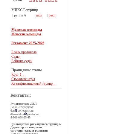
Третья
A
B
C
D
|
A
B
C
D
МИКСТ-турнир
Группа А
табл
|
расп
Мужские команды
Женские команды
Регламент 2025-2026
Бланк протокола
Судьи
Рейтинг судей
Прошедшие этапы
Круг 1 ..
Стыковые игры
Квалификационный турнир ..
Контакты:
Руководитель ЛВЛ
Даниил Тарарухин
dan
volleymsk.ru
dtararukhin
yandex.ru
8-906-098-25-45
Руководитель регулярного турнира,
Директор по вопросам
сотрудничества и развития
Алла Константинова