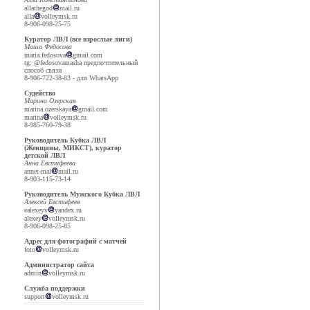
allathegod
mail.ru
alla
volleymsk.ru
8-906-098-25-75
Куратор ЛВЛ (все взрослые лиги)
Маша Федосова
maria.fedosova
gmail.com
tg: @fedosovamasha предпочтительный
способ связи
8-906-722-38-83 - для WhatsApp
Судейство
Марина Озерская
marina.ozerskaya
gmail.com
marina
volleymsk.ru
8-985-760-79-38
Руководитель Кубка ЛВЛ
(Женщины, МИКСТ), куратор
детской ЛВЛ
Анна Евстифеева
annet-mai
mail.ru
8-903-115-73-14
Руководитель Мужского Кубка ЛВЛ
Алексей Евстифеев
ealexeyv
yandex.ru
alexey
volleymsk.ru
8-906-098-25-85
Адрес для фотографий с матчей
foto
volleymsk.ru
Администратор сайта
admin
volleymsk.ru
Служба поддержки
support
volleymsk.ru