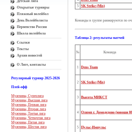
Детская лига
5
SK Strike (Mix)
Открытые турниры
Пляжный волейбол
День Волейболиста
Команды в группе ранжируются по оч
Первенство России
Школа волейбола
Таблица 2: результаты матчей
Ссылки
Тексты
№
Команда
Архив новостей
О Лиге, контакты
1
Dens Team
Регулярный турнир 2025-2026
2
SK Strike (Mix)
Плей-офф
Мужчины, Суперлига
3
Высота МИКСТ
Мужчины, Высшая лига
Мужчины, Первая лига
Мужчины, Вторая лига
4
Олимп г. Домодедово (юноши 08
Мужчины, Третья лига
Мужчины, Четвертая лига
Мужчины, Пятая лига
Мужчины, Шестая лига
5
Пульс-Импульс