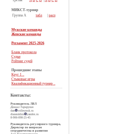
Третья
A
B
C
D
|
A
B
C
D
МИКСТ-турнир
Группа А
табл
|
расп
Мужские команды
Женские команды
Регламент 2025-2026
Бланк протокола
Судьи
Рейтинг судей
Прошедшие этапы
Круг 1 ..
Стыковые игры
Квалификационный турнир ..
Контакты:
Руководитель ЛВЛ
Даниил Тарарухин
dan
volleymsk.ru
dtararukhin
yandex.ru
8-906-098-25-45
Руководитель регулярного турнира,
Директор по вопросам
сотрудничества и развития
Алла Константинова