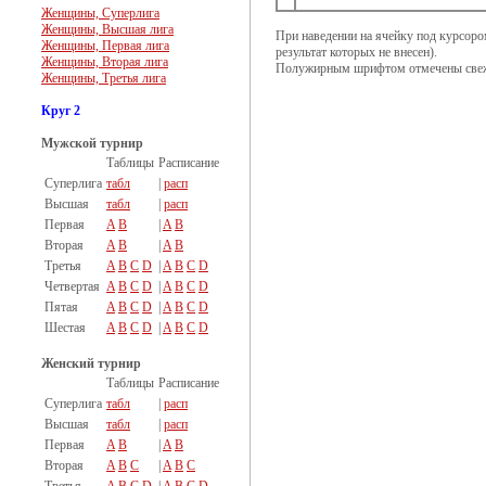
Женщины, Суперлига
Женщины, Высшая лига
При наведении на ячейку под курсоро
Женщины, Первая лига
результат которых не внесен).
Женщины, Вторая лига
Полужирным шрифтом отмечены свеж
Женщины, Третья лига
Круг 2
Мужской турнир
Таблицы
Расписание
Суперлига
табл
|
расп
Высшая
табл
|
расп
Первая
A
B
|
A
B
Вторая
A
B
|
A
B
Третья
A
B
C
D
|
A
B
C
D
Четвертая
A
B
C
D
|
A
B
C
D
Пятая
A
B
C
D
|
A
B
C
D
Шестая
A
B
C
D
|
A
B
C
D
Женский турнир
Таблицы
Расписание
Суперлига
табл
|
расп
Высшая
табл
|
расп
Первая
A
B
|
A
B
Вторая
A
B
C
|
A
B
C