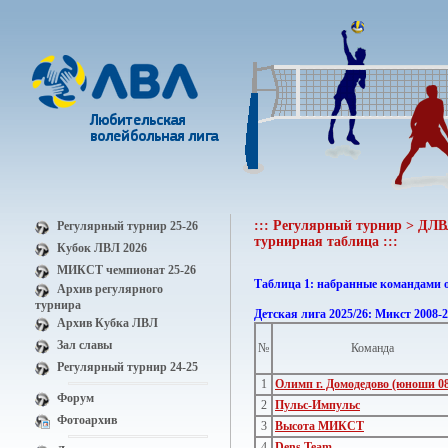
::: Регулярный турнир > ДЛВЛ
Регулярный турнир 25-26
турнирная таблица :::
Кубок ЛВЛ 2026
МИКСТ чемпионат 25-26
Таблица 1: набранные командами 
Архив регулярного
турнира
Детская лига 2025/26: Микст 2008-
Архив Кубка ЛВЛ
Зал славы
№
Команда
Регулярный турнир 24-25
1
Олимп г. Домодедово (юноши 08
Форум
2
Пульс-Импульс
Фотоархив
3
Высота МИКСТ
4
Dens Team