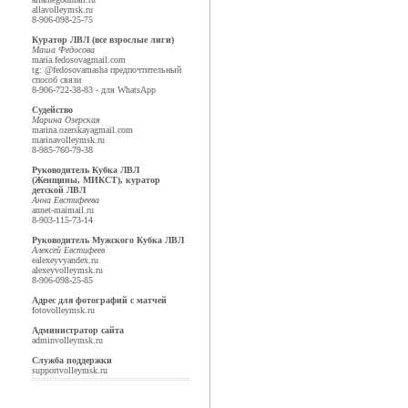
alla
volleymsk.ru
8-906-098-25-75
Куратор ЛВЛ (все взрослые лиги)
Маша Федосова
maria.fedosova
gmail.com
tg: @fedosovamasha предпочтительный
способ связи
8-906-722-38-83 - для WhatsApp
Судейство
Марина Озерская
marina.ozerskaya
gmail.com
marina
volleymsk.ru
8-985-760-79-38
Руководитель Кубка ЛВЛ
(Женщины, МИКСТ), куратор
детской ЛВЛ
Анна Евстифеева
annet-mai
mail.ru
8-903-115-73-14
Руководитель Мужского Кубка ЛВЛ
Алексей Евстифеев
ealexeyv
yandex.ru
alexey
volleymsk.ru
8-906-098-25-85
Адрес для фотографий с матчей
foto
volleymsk.ru
Администратор сайта
admin
volleymsk.ru
Служба поддержки
support
volleymsk.ru