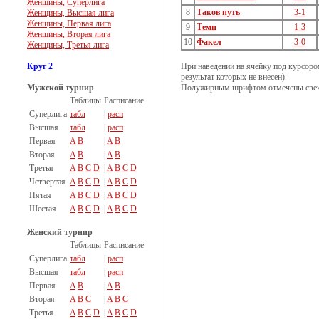
Женщины, Суперлига
8
Таков путь
3-1
Женщины, Высшая лига
Женщины, Первая лига
9
Темп
1-3
Женщины, Вторая лига
10
Факел
3-0
Женщины, Третья лига
Круг 2
При наведении на ячейку под курсоро
результат которых не внесен).
Мужской турнир
Полужирным шрифтом отмечены свеж
Таблицы
Расписание
Суперлига
табл
|
расп
Высшая
табл
|
расп
Первая
A
B
|
A
B
Вторая
A
B
|
A
B
Третья
A
B
C
D
|
A
B
C
D
Четвертая
A
B
C
D
|
A
B
C
D
Пятая
A
B
C
D
|
A
B
C
D
Шестая
A
B
C
D
|
A
B
C
D
Женский турнир
Таблицы
Расписание
Суперлига
табл
|
расп
Высшая
табл
|
расп
Первая
A
B
|
A
B
Вторая
A
B
C
|
A
B
C
Третья
A
B
C
D
|
A
B
C
D