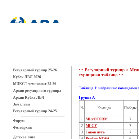
::: Регулярный турнир > Мужс
Регулярный турнир 25-26
турнирная таблица :::
Кубок ЛВЛ 2026
МИКСТ чемпионат 25-26
Таблица 1: набранные командами 
Архив регулярного турнира
Архив Кубка ЛВЛ
Группа A
Зал славы
№
Команда
Победы
Регулярный турнир 24-25
1
MIcrOFORM
7
Форум
2
МГСУ
7
Фотоархив
3
Таков путь
7
Детская лига
4
Prodigy NOVA
6