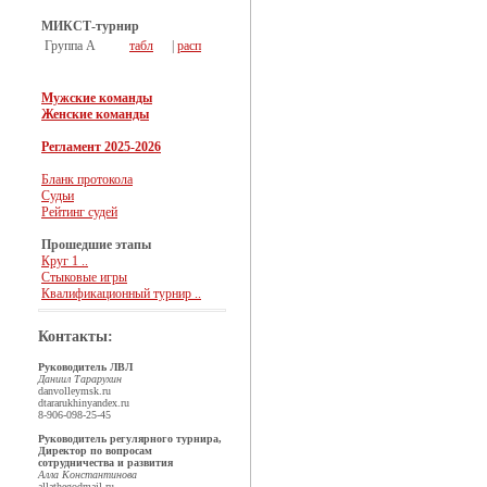
МИКСТ-турнир
Группа А
табл
|
расп
Мужские команды
Женские команды
Регламент 2025-2026
Бланк протокола
Судьи
Рейтинг судей
Прошедшие этапы
Круг 1 ..
Стыковые игры
Квалификационный турнир ..
Контакты:
Руководитель ЛВЛ
Даниил Тарарухин
dan
volleymsk.ru
dtararukhin
yandex.ru
8-906-098-25-45
Руководитель регулярного турнира,
Директор по вопросам
сотрудничества и развития
Алла Константинова
allathegod
mail.ru