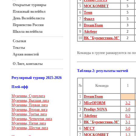
Открытые турниры
5
МОСКОМВЕТ
5
Пляжный волейбол
6
Темп
5
День Волейболиста
7
Факел
5
Первенство России
8
DreamTeam
3
Школа волейбола
9
Айсберг
2
10
ВК "Буревестник-М"
2
Ссылки
Тексты
Команды в группе ранжируются по поб
Архив новостей
О Лиге, контакты
Таблица 2: результаты матчей
Регулярный турнир 2025-2026
№
Команда
1
Плей-офф
Мужчины, Суперлига
1
DreamTeam
Мужчины, Высшая лига
2
MIcrOFORM
3-2
Мужчины, Первая лига
3
Prodigy NOVA
3-0
Мужчины, Вторая лига
Мужчины, Третья лига
4
Айсберг
0-3
Мужчины, Четвертая лига
5
ВК "Буревестник-М"
3-1
Мужчины, Пятая лига
Мужчины, Шестая лига
6
МГСУ
3-0
7
МОСКОМВЕТ
1-3