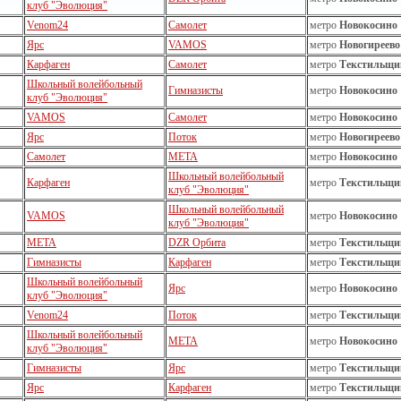
клуб "Эволюция"
Venom24
Самолет
метро
Новокосино
Ярс
VAMOS
метро
Новогиреево
Карфаген
Самолет
метро
Текстильщи
Школьный волейбольный
Гимназисты
метро
Новокосино
клуб "Эволюция"
VAMOS
Самолет
метро
Новокосино
Ярс
Поток
метро
Новогиреево
Самолет
МЕТА
метро
Новокосино
Школьный волейбольный
Карфаген
метро
Текстильщи
клуб "Эволюция"
Школьный волейбольный
VAMOS
метро
Новокосино
клуб "Эволюция"
МЕТА
DZR Орбита
метро
Текстильщи
Гимназисты
Карфаген
метро
Текстильщи
Школьный волейбольный
Ярс
метро
Новокосино
клуб "Эволюция"
Venom24
Поток
метро
Текстильщи
Школьный волейбольный
МЕТА
метро
Новокосино
клуб "Эволюция"
Гимназисты
Ярс
метро
Текстильщи
Ярс
Карфаген
метро
Текстильщи