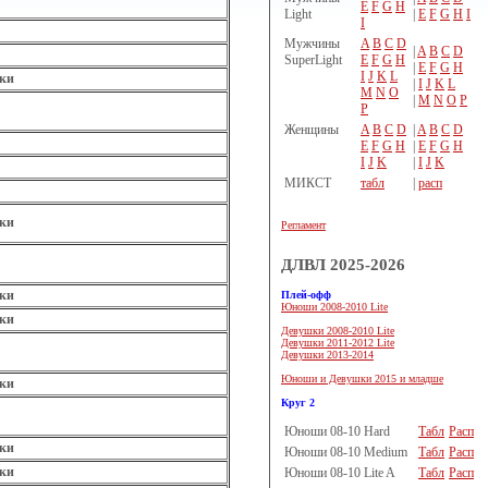
E
F
G
H
Light
|
E
F
G
H
I
I
Мужчины
A
B
C
D
|
A
B
C
D
SuperLight
E
F
G
H
|
E
F
G
H
I
J
K
L
ки
|
I
J
K
L
M
N
O
|
M
N
O
P
P
Женщины
A
B
C
D
|
A
B
C
D
E
F
G
H
|
E
F
G
H
I
J
K
|
I
J
K
МИКСТ
табл
|
расп
ки
Регламент
ДЛВЛ 2025-2026
ки
Плей-офф
Юноши 2008-2010 Lite
ки
Девушки 2008-2010 Lite
Девушки 2011-2012 Lite
Девушки 2013-2014
Юноши и Девушки 2015 и младше
ки
Круг 2
Юноши 08-10 Hard
Табл
Расп
ки
Юноши 08-10 Medium
Табл
Расп
ки
Юноши 08-10 Lite A
Табл
Расп