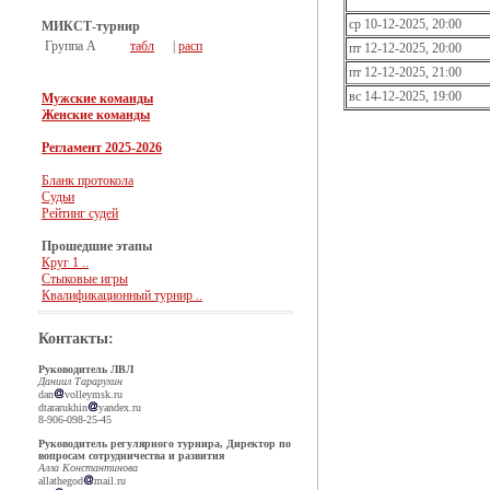
ср 10-12-2025, 20:00
МИКСТ-турнир
Группа А
табл
|
расп
пт 12-12-2025, 20:00
пт 12-12-2025, 21:00
вс 14-12-2025, 19:00
Мужские команды
Женские команды
Регламент 2025-2026
Бланк протокола
Судьи
Рейтинг судей
Прошедшие этапы
Круг 1 ..
Стыковые игры
Квалификационный турнир ..
Контакты:
Руководитель ЛВЛ
Даниил Тарарухин
dan
volleymsk.ru
dtararukhin
yandex.ru
8-906-098-25-45
Руководитель регулярного турнира, Директор по
вопросам сотрудничества и развития
Алла Константинова
allathegod
mail.ru