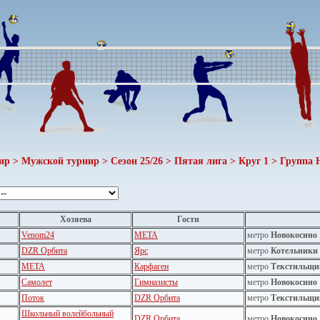
ир > Мужской турнир > Сезон 25/26 > Пятая лига > Круг 1 > Группа H
Хозяева
Гости
Venom24
МЕТА
метро
Новокосино
DZR Орбита
Ярс
метро
Котельники
МЕТА
Карфаген
метро
Текстильщи
Самолет
Гимназисты
метро
Новокосино
Поток
DZR Орбита
метро
Текстильщи
Школьный волейбольный
DZR Орбита
метро
Новокосино