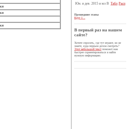
Юн. и дев. 2015 и мл B
Табл
Расп
ки
ки
Прошедшие этапы
Круг 1 ..
ки
В первый раз на нашем
сайте?
Хотите спросить, где тут играют, но не
знаете, куда первым делом смотреть?
Этот небольшой текст
поможет вам
быстрее сориентироваться и найти
нужную информацию.