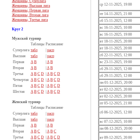
Женщины, Суперлига
ср 12-11-2025, 19:00
Женщины, Высшая лига
Женщины, Первая лига
пт 14-11-2025, 21:00
Женщины, Вторая лига
Женщины, Третья лига
сб 15-11-2025, 12:00
вс 16-11-2025, 10:00
Круг 2
вс 16-11-2025, 19:00
Мужской турнир
вт 18-11-2025, 20:00
Таблицы
Расписание
вт 18-11-2025, 20:00
Суперлига
табл
|
расп
сб 22-11-2025, 12:00
Высшая
табл
|
расп
Первая
A
B
|
A
B
вс 23-11-2025, 19:00
Вторая
A
B
|
A
B
сб 29-11-2025, 12:00
Третья
A
B
C
D
|
A
B
C
D
сб 29-11-2025, 12:00
Четвертая
A
B
C
D
|
A
B
C
D
пн 01-12-2025, 20:00
Пятая
A
B
C
D
|
A
B
C
D
вт 02-12-2025, 20:00
Шестая
A
B
C
D
|
A
B
C
D
вт 02-12-2025, 20:00
Женский турнир
пт 05-12-2025, 21:00
Таблицы
Расписание
сб 06-12-2025, 12:00
Суперлига
табл
|
расп
Высшая
табл
|
расп
вс 07-12-2025, 10:00
Первая
A
B
|
A
B
пн 08-12-2025, 20:00
Вторая
A
B
C
|
A
B
C
Третья
A
B
C
D
|
A
B
C
D
вт 09-12-2025, 20:00