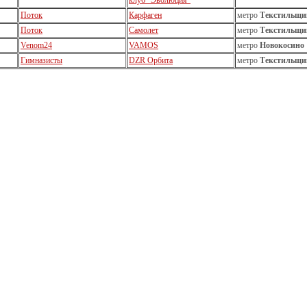
клуб "Эволюция"
Поток
Карфаген
метро
Текстильщи
Поток
Самолет
метро
Текстильщи
Venom24
VAMOS
метро
Новокосино
Гимназисты
DZR Орбита
метро
Текстильщи