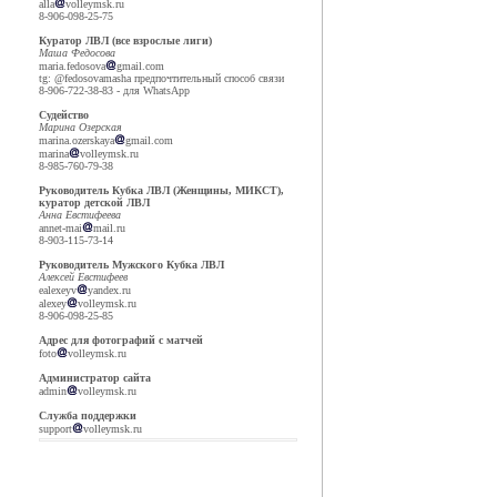
alla
volleymsk.ru
8-906-098-25-75
Куратор ЛВЛ (все взрослые лиги)
Маша Федосова
maria.fedosova
gmail.com
tg: @fedosovamasha предпочтительный способ связи
8-906-722-38-83 - для WhatsApp
Судейство
Марина Озерская
marina.ozerskaya
gmail.com
marina
volleymsk.ru
8-985-760-79-38
Руководитель Кубка ЛВЛ (Женщины, МИКСТ),
куратор детской ЛВЛ
Анна Евстифеева
annet-mai
mail.ru
8-903-115-73-14
Руководитель Мужского Кубка ЛВЛ
Алексей Евстифеев
ealexeyv
yandex.ru
alexey
volleymsk.ru
8-906-098-25-85
Адрес для фотографий с матчей
foto
volleymsk.ru
Администратор сайта
admin
volleymsk.ru
Служба поддержки
support
volleymsk.ru