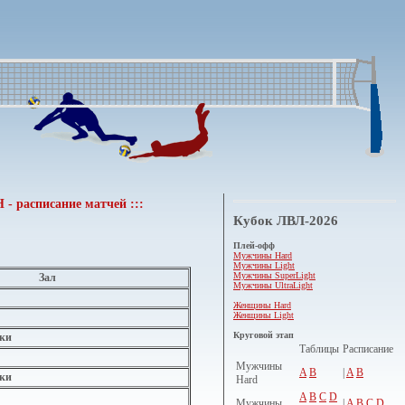
 - расписание матчей :::
Кубок ЛВЛ-2026
Плей-офф
Мужчины Hard
Мужчины Light
Мужчины SuperLight
Зал
Мужчины UltraLight
Женщины Hard
Женщины Light
Круговой этап
ки
Таблицы
Расписание
Мужчины
A
B
|
A
B
ки
Hard
A
B
C
D
Мужчины
|
A
B
C
D