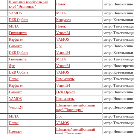
Школьный волейбольный
Поток
метро
Новокосино
клуб "Эволюция"
VAMOS
МЕТА
метро
Новокосино
DZR Орбита
Карфаген
метро
Котельники
МЕТА
Поток
метро
Текстильщи
Гимназисты
Venom24
метро
Текстильщи
Карфаген
VAMOS
метро
Текстильщи
Самолет
Ярс
метро
Новокосино
DZR Орбита
Venom24
метро
Котельники
Гимназисты
МЕТА
метро
Текстильщи
Ярс
Venom24
метро
Новогиреево
DZR Орбита
VAMOS
метро
Котельники
Поток
Гимназисты
метро
Текстильщи
Карфаген
Venom24
метро
Текстильщи
Самолет
DZR Орбита
метро
Новокосино
VAMOS
Гимназисты
метро
Новокосино
Школьный волейбольный
Venom24
метро
Новокосино
клуб "Эволюция"
МЕТА
Ярс
метро
Текстильщи
Поток
VAMOS
метро
Текстильщи
Школьный волейбольный
Самолет
метро
Новокосино