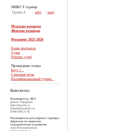
МИКСТ-турнир
Группа А
табл
|
расп
Мужские команды
Женские команды
Регламент 2025-2026
Бланк протокола
Судьи
Рейтинг судей
Прошедшие этапы
Круг 1 ..
Стыковые игры
Квалификационный турнир ..
Контакты:
Руководитель ЛВЛ
Даниил Тарарухин
dan
volleymsk.ru
dtararukhin
yandex.ru
8-906-098-25-45
Руководитель регулярного турнира,
Директор по вопросам
сотрудничества и развития
Алла Константинова
allathegod
mail.ru