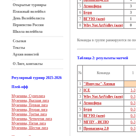
Открытые турниры
5
Атмосфера
3
Пляжный волейбол
6
Буря
3
День Волейболиста
7
ВГУЮ (жен)
1
Первенство России
8
Why Not ArtVolley (жен)
0
Школа волейбола
Команды в группе ранжируются по поб
Ссылки
Тексты
Архив новостей
Таблица 2: результаты матчей
О Лиге, контакты
№
Команда
1
Регулярный турнир 2025-2026
1
"Импульс"-Химки
Плей-офф
2
ICE
1-3
Мужчины, Суперлига
3
Why Not ArtVolley (жен)
0-3
Мужчины, Высшая лига
4
Атмосфера
0-3
Мужчины, Первая лига
5
Буря
0-3
Мужчины, Вторая лига
Мужчины, Третья лига
6
ВГУЮ (жен)
0-3
Мужчины, Четвертая лига
7
МГПУ - ИСПО
0-3
Мужчины, Пятая лига
Мужчины, Шестая лига
8
Пропаганда 2.0
0-3