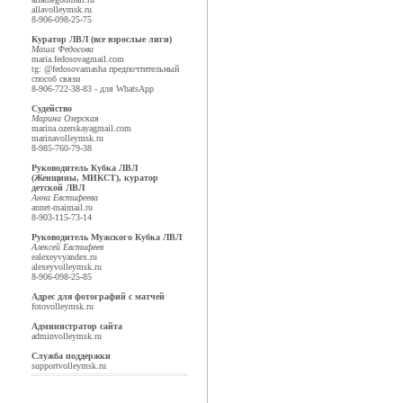
alla
volleymsk.ru
8-906-098-25-75
Куратор ЛВЛ (все взрослые лиги)
Маша Федосова
maria.fedosova
gmail.com
tg: @fedosovamasha предпочтительный
способ связи
8-906-722-38-83 - для WhatsApp
Судейство
Марина Озерская
marina.ozerskaya
gmail.com
marina
volleymsk.ru
8-985-760-79-38
Руководитель Кубка ЛВЛ
(Женщины, МИКСТ), куратор
детской ЛВЛ
Анна Евстифеева
annet-mai
mail.ru
8-903-115-73-14
Руководитель Мужского Кубка ЛВЛ
Алексей Евстифеев
ealexeyv
yandex.ru
alexey
volleymsk.ru
8-906-098-25-85
Адрес для фотографий с матчей
foto
volleymsk.ru
Администратор сайта
admin
volleymsk.ru
Служба поддержки
support
volleymsk.ru