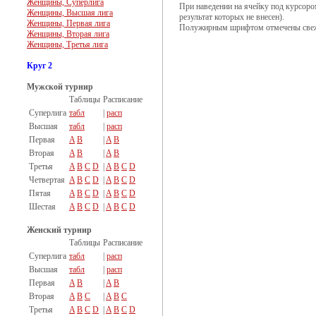
Женщины, Суперлига
При наведении на ячейку под курсоро
Женщины, Высшая лига
результат которых не внесен).
Женщины, Первая лига
Полужирным шрифтом отмечены свеж
Женщины, Вторая лига
Женщины, Третья лига
Круг 2
Мужской турнир
Таблицы
Расписание
Суперлига
табл
|
расп
Высшая
табл
|
расп
Первая
A
B
|
A
B
Вторая
A
B
|
A
B
Третья
A
B
C
D
|
A
B
C
D
Четвертая
A
B
C
D
|
A
B
C
D
Пятая
A
B
C
D
|
A
B
C
D
Шестая
A
B
C
D
|
A
B
C
D
Женский турнир
Таблицы
Расписание
Суперлига
табл
|
расп
Высшая
табл
|
расп
Первая
A
B
|
A
B
Вторая
A
B
C
|
A
B
C
Третья
A
B
C
D
|
A
B
C
D