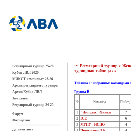
::: Регулярный турнир > Женс
Регулярный турнир 25-26
турнирная таблица :::
Кубок ЛВЛ 2026
МИКСТ чемпионат 25-26
Таблица 1: набранные командами 
Архив регулярного турнира
Архив Кубка ЛВЛ
Группа В
Зал славы
№
Команда
Побед
Регулярный турнир 24-25
1
"Импульс"-Химки
7
Форум
2
ICE
6
Фотоархив
3
МГПУ - ИСПО
4
Детская лига
4
Пропаганда 2.0
4