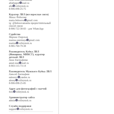
allathegod
mail.ru
alla
volleymsk.ru
8-906-098-25-75
Куратор ЛВЛ (все взрослые лиги)
Маша Федосова
maria.fedosova
gmail.com
tg: @fedosovamasha предпочтительный
способ связи
8-906-722-38-83 - для WhatsApp
Судейство
Марина Озерская
marina.ozerskaya
gmail.com
marina
volleymsk.ru
8-985-760-79-38
Руководитель Кубка ЛВЛ
(Женщины, МИКСТ), куратор
детской ЛВЛ
Анна Евстифеева
annet-mai
mail.ru
8-903-115-73-14
Руководитель Мужского Кубка ЛВЛ
Алексей Евстифеев
ealexeyv
yandex.ru
alexey
volleymsk.ru
8-906-098-25-85
Адрес для фотографий с матчей
foto
volleymsk.ru
Администратор сайта
admin
volleymsk.ru
Служба поддержки
support
volleymsk.ru