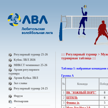
::: Регулярный турнир > Мужс
Регулярный турнир 25-26
турнирная таблица :::
Кубок ЛВЛ 2026
МИКСТ чемпионат 25-26
Таблица 1: набранные командами 
Архив регулярного
турнира
Группа A
Архив Кубка ЛВЛ
Зал славы
№
Команда
Побед
Регулярный турнир 24-25
1
ВК "ЮЖНЫЙ ПОРТ"
8
Форум
2
ШТИЛЬ
6
Фотоархив
3
Феникс jr.
5
4
Mans Not Hot v.2.0
5