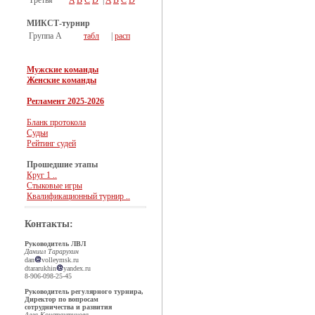
Третья
A
B
C
D
|
A
B
C
D
МИКСТ-турнир
Группа А
табл
|
расп
Мужские команды
Женские команды
Регламент 2025-2026
Бланк протокола
Судьи
Рейтинг судей
Прошедшие этапы
Круг 1 ..
Стыковые игры
Квалификационный турнир ..
Контакты:
Руководитель ЛВЛ
Даниил Тарарухин
dan
volleymsk.ru
dtararukhin
yandex.ru
8-906-098-25-45
Руководитель регулярного турнира,
Директор по вопросам
сотрудничества и развития
Алла Константинова