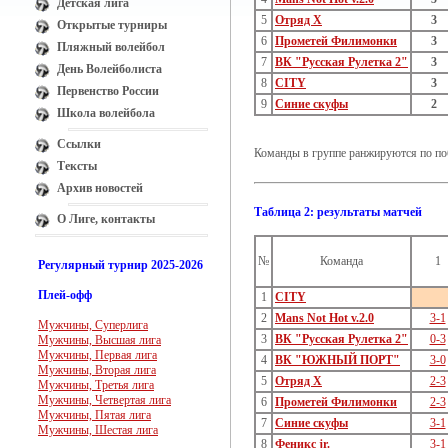
Детская лига
5
Отряд Х
3
Открытые турниры
6
Прометей Филимонки
3
Пляжный волейбол
7
ВК "Русская Рулетка 2"
3
День Волейболиста
8
CITY
3
Первенство России
9
Синие скуфы
2
Школа волейбола
Ссылки
Команды в группе ранжируются по поб
Тексты
Архив новостей
Таблица 2: результаты матчей
О Лиге, контакты
№
Команда
1
Регулярный турнир 2025-2026
Плей-офф
1
CITY
2
Mans Not Hot v.2.0
3-1
Мужчины, Суперлига
3
ВК "Русская Рулетка 2"
0-3
Мужчины, Высшая лига
Мужчины, Первая лига
4
ВК "ЮЖНЫЙ ПОРТ"
3-0
Мужчины, Вторая лига
5
Отряд Х
2-3
Мужчины, Третья лига
Мужчины, Четвертая лига
6
Прометей Филимонки
2-3
Мужчины, Пятая лига
7
Синие скуфы
3-1
Мужчины, Шестая лига
8
Феникс jr.
3-1