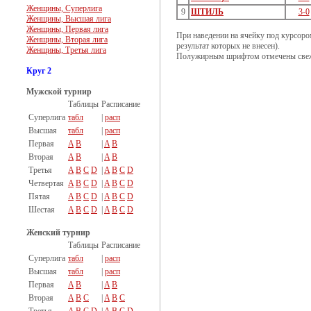
Женщины, Суперлига
9
ШТИЛЬ
3-0
Женщины, Высшая лига
Женщины, Первая лига
При наведении на ячейку под курсоро
Женщины, Вторая лига
результат которых не внесен).
Женщины, Третья лига
Полужирным шрифтом отмечены свеж
Круг 2
Мужской турнир
Таблицы
Расписание
Суперлига
табл
|
расп
Высшая
табл
|
расп
Первая
A
B
|
A
B
Вторая
A
B
|
A
B
Третья
A
B
C
D
|
A
B
C
D
Четвертая
A
B
C
D
|
A
B
C
D
Пятая
A
B
C
D
|
A
B
C
D
Шестая
A
B
C
D
|
A
B
C
D
Женский турнир
Таблицы
Расписание
Суперлига
табл
|
расп
Высшая
табл
|
расп
Первая
A
B
|
A
B
Вторая
A
B
C
|
A
B
C