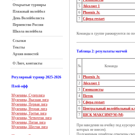
Открытые турниры
5
Абсолют 1
Пляжный волейбол
6
Phoenix Jr.
День Волейболиста
7
Сфера restart
Первенство России
Школа волейбола
Команды в группе ранжируются по поб
Ссылки
Тексты
Таблица 2: результаты матчей
Архив новостей
О Лиге, контакты
№
Команда
1
Phoenix Jr.
Регулярный турнир 2025-2026
2
Абсолют 1
Плей-офф
3
Гимназисты
Мужчины, Суперлига
4
Поток
Мужчины, Высшая лига
5
Сфера restart
Мужчины, Первая лига
6
Центральный волейбольный к
Мужчины, Вторая лига
Мужчины, Третья лига
7
ШСК МАКСИМУМ (М)
Мужчины, Четвертая лига
Мужчины, Пятая лига
При наведении на ячейку под курсоро
Мужчины, Шестая лига
которых не внесен).
Полужирным шрифтом отмечены свеж