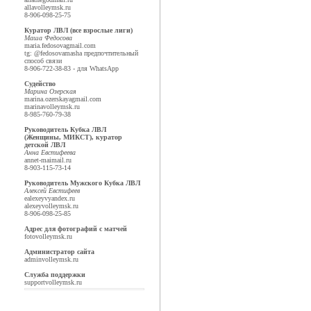
alla
volleymsk.ru
8-906-098-25-75
Куратор ЛВЛ (все взрослые лиги)
Маша Федосова
maria.fedosova
gmail.com
tg: @fedosovamasha предпочтительный
способ связи
8-906-722-38-83 - для WhatsApp
Судейство
Марина Озерская
marina.ozerskaya
gmail.com
marina
volleymsk.ru
8-985-760-79-38
Руководитель Кубка ЛВЛ
(Женщины, МИКСТ), куратор
детской ЛВЛ
Анна Евстифеева
annet-mai
mail.ru
8-903-115-73-14
Руководитель Мужского Кубка ЛВЛ
Алексей Евстифеев
ealexeyv
yandex.ru
alexey
volleymsk.ru
8-906-098-25-85
Адрес для фотографий с матчей
foto
volleymsk.ru
Администратор сайта
admin
volleymsk.ru
Служба поддержки
support
volleymsk.ru