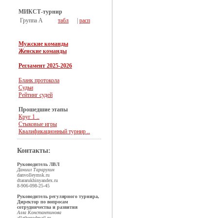
МИКСТ-турнир
Группа А
табл
|
расп
Мужские команды
Женские команды
Регламент 2025-2026
Бланк протокола
Судьи
Рейтинг судей
Прошедшие этапы
Круг 1 ..
Стыковые игры
Квалификационный турнир ..
Контакты:
Руководитель ЛВЛ
Даниил Тарарухин
dan
volleymsk.ru
dtararukhin
yandex.ru
8-906-098-25-45
Руководитель регулярного турнира,
Директор по вопросам
сотрудничества и развития
Алла Константинова
allathegod
mail.ru