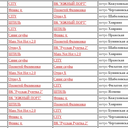
CITY
ВК "ЮЖНЫЙ ПОРТ"
метро
Кожуховска
Феникс jr.
Прометей Филимонки
метро
Чертановск
CITY
Отряд Х
метро
Шаболовска
ШТИЛЬ
ВК "ЮЖНЫЙ ПОРТ"
метро
Ховрино
CITY
ШТИЛЬ
метро
Ховрино
Синие скуфы
Феникс jr.
метро
Пражская
Mans Not Hot v.2.0
Прометей Филимонки
метро
Бунинская 
Отряд Х
ВК "Русская Рулетка 2"
метро
Шаболовска
ШТИЛЬ
Mans Not Hot v.2.0
метро
Ховрино
Синие скуфы
CITY
метро
Пражская
Прометей Филимонки
Синие скуфы
метро
Филатов луг
Mans Not Hot v.2.0
Отряд Х
метро
Бунинская 
Отряд Х
Синие скуфы
метро
Шаболовска
Прометей Филимонки
CITY
метро
Филатов луг
ВК "Русская Рулетка 2"
ШТИЛЬ
метро
Ясенево
ВК "ЮЖНЫЙ ПОРТ"
Феникс jr.
метро
Кожуховска
ШТИЛЬ
Прометей Филимонки
метро
Ховрино
Mans Not Hot v.2.0
CITY
метро
Бунинская 
Феникс jr.
CITY
метро
Чертановск
Феникс jr.
ВК "Русская Рулетка 2"
метро
Чертановск