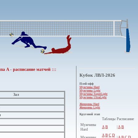
па A - расписание матчей :::
Кубок ЛВЛ-2026
Плей-офф
Мужчины Hard
Мужчины Light
Мужчины SuperLight
Зал
Мужчины UltraLight
Женщины Hard
Женщины Light
Круговой этап
я
Таблицы
Расписание
Мужчины
A
B
|
A
B
Hard
A
B
C
D
Мужчины
|
A
B
C
D