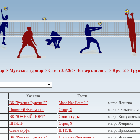
ир > Мужской турнир > Сезон 25/26 > Четвертая лига > Круг 2 > Груп
Хозяева
Гости
ВК "Русская Рулетка 2"
Mans Not Hot v.2.0
метро
Ясенево
Прометей Филимонки
Отряд Х
метро
Филатов луг
ВК "ЮЖНЫЙ ПОРТ"
Синие скуфы
метро
Кожуховска
ШТИЛЬ
Отряд Х
метро
Ховрино
Синие скуфы
ШТИЛЬ
метро
Пражская
ВК "Русская Рулетка 2"
Прометей Филимонки
метро
Ясенево