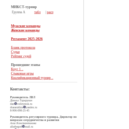
МИКСТ-турнир
Группа А
табл
|
расп
Мужские команды
Женские команды
Регламент 2025-2026
Бланк протокола
Судьи
Рейтинг судей
Прошедшие этапы
Круг 1 ..
Стыковые игры
Квалификационный турнир ..
Контакты:
Руководитель ЛВЛ
Даниил Тарарухин
dan
volleymsk.ru
dtararukhin
yandex.ru
8-906-098-25-45
Руководитель регулярного турнира, Директор по
вопросам сотрудничества и развития
Алла Константинова
allathegod
mail.ru