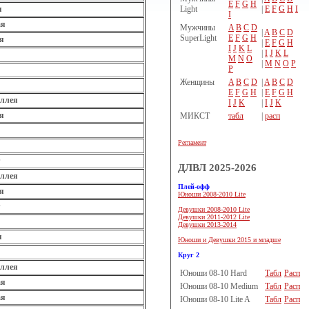
E
F
G
H
Light
|
E
F
G
H
I
я
I
ая
Мужчины
A
B
C
D
|
A
B
C
D
SuperLight
E
F
G
H
я
|
E
F
G
H
I
J
K
L
|
I
J
K
L
M
N
O
|
M
N
O
P
P
Женщины
A
B
C
D
|
A
B
C
D
E
F
G
H
|
E
F
G
H
аллея
I
J
K
|
I
J
K
я
МИКСТ
табл
|
расп
Регламент
ДЛВЛ 2025-2026
аллея
Плей-офф
я
Юноши 2008-2010 Lite
Девушки 2008-2010 Lite
Девушки 2011-2012 Lite
Девушки 2013-2014
я
Юноши и Девушки 2015 и младше
Круг 2
аллея
Юноши 08-10 Hard
Табл
Расп
ая
Юноши 08-10 Medium
Табл
Расп
ая
Юноши 08-10 Lite A
Табл
Расп