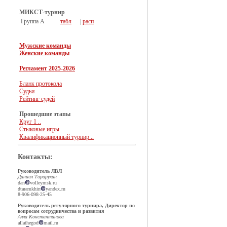
МИКСТ-турнир
Группа А
табл
|
расп
Мужские команды
Женские команды
Регламент 2025-2026
Бланк протокола
Судьи
Рейтинг судей
Прошедшие этапы
Круг 1 ..
Стыковые игры
Квалификационный турнир ..
Контакты:
Руководитель ЛВЛ
Даниил Тарарухин
dan
volleymsk.ru
dtararukhin
yandex.ru
8-906-098-25-45
Руководитель регулярного турнира, Директор по
вопросам сотрудничества и развития
Алла Константинова
allathegod
mail.ru