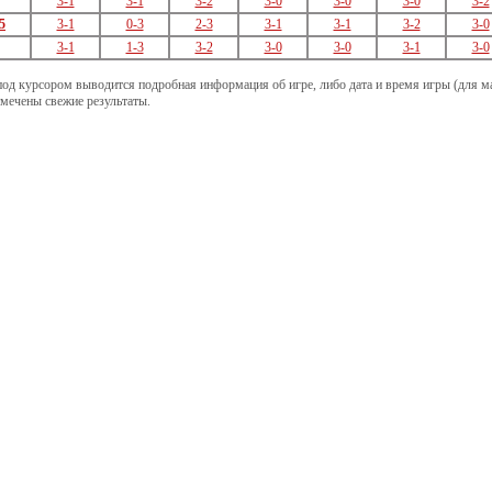
3-1
3-1
3-2
3-0
3-0
3-0
3-2
5
3-1
0-3
2-3
3-1
3-1
3-2
3-0
3-1
1-3
3-2
3-0
3-0
3-1
3-0
под курсором выводится подробная информация об игре, либо дата и время игры (для мат
ечены свежие результаты.