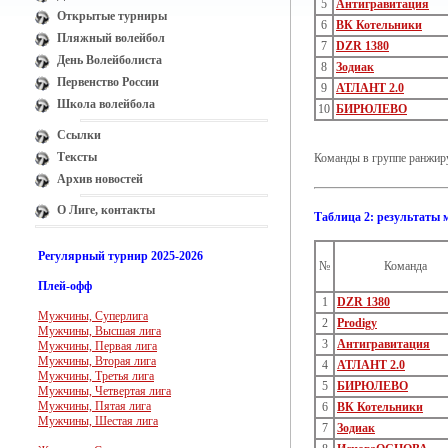
5
Антигравитация
Открытые турниры
6
ВК Котельники
Пляжный волейбол
7
DZR 1380
День Волейболиста
8
Зодиак
Первенство России
9
АТЛАНТ 2.0
Школа волейбола
10
БИРЮЛЕВО
Ссылки
Тексты
Команды в группе ранжиру
Архив новостей
О Лиге, контакты
Таблица 2: результаты 
Регулярный турнир 2025-2026
№
Команда
Плей-офф
1
DZR 1380
Мужчины, Суперлига
2
Prodigy
Мужчины, Высшая лига
3
Антигравитация
Мужчины, Первая лига
Мужчины, Вторая лига
4
АТЛАНТ 2.0
Мужчины, Третья лига
5
БИРЮЛЕВО
Мужчины, Четвертая лига
Мужчины, Пятая лига
6
ВК Котельники
Мужчины, Шестая лига
7
Зодиак