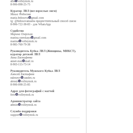
alla
volleymsk.ru
8-906-098-25-75
Куратор ЛВЛ (все взрослые лиги)
Маша Федосова
maria.fedosova
gmail.com
tg: @fedosovamasha предпочтительный способ связи
8-906-722-38-83 - для WhatsApp
Судейство
Марина Озерская
marina.ozerskaya
gmail.com
marina
volleymsk.ru
8-985-760-79-38
Руководитель Кубка ЛВЛ (Женщины, МИКСТ),
куратор детской ЛВЛ
Анна Евстифеева
annet-mai
mail.ru
8-903-115-73-14
Руководитель Мужского Кубка ЛВЛ
Алексей Евстифеев
ealexeyv
yandex.ru
alexey
volleymsk.ru
8-906-098-25-85
Адрес для фотографий с матчей
foto
volleymsk.ru
Администратор сайта
admin
volleymsk.ru
Служба поддержки
support
volleymsk.ru