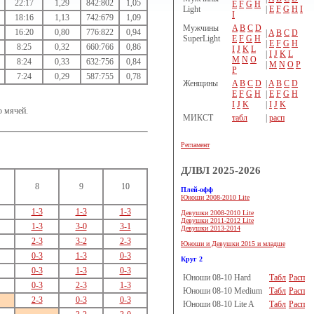
22:17
1,29
842:802
1,05
E
F
G
H
Light
|
E
F
G
H
I
I
18:16
1,13
742:679
1,09
Мужчины
A
B
C
D
16:20
0,80
776:822
0,94
|
A
B
C
D
SuperLight
E
F
G
H
|
E
F
G
H
8:25
0,32
660:766
0,86
I
J
K
L
|
I
J
K
L
M
N
O
8:24
0,33
632:756
0,84
|
M
N
O
P
P
7:24
0,29
587:755
0,78
Женщины
A
B
C
D
|
A
B
C
D
E
F
G
H
|
E
F
G
H
I
J
K
|
I
J
K
ю мячей.
МИКСТ
табл
|
расп
Регламент
ДЛВЛ 2025-2026
8
9
10
Плей-офф
Юноши 2008-2010 Lite
1-3
1-3
1-3
Девушки 2008-2010 Lite
Девушки 2011-2012 Lite
1-3
3-0
3-1
Девушки 2013-2014
2-3
3-2
2-3
Юноши и Девушки 2015 и младше
0-3
1-3
0-3
Круг 2
0-3
1-3
0-3
Юноши 08-10 Hard
Табл
Расп
0-3
2-3
1-3
Юноши 08-10 Medium
Табл
Расп
2-3
0-3
0-3
Юноши 08-10 Lite A
Табл
Расп