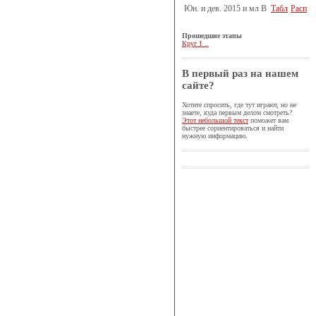
Юн. и дев. 2015 и мл B
Табл
Расп
Прошедшие этапы
Круг 1 ..
В первый раз на нашем
сайте?
Хотите спросить, где тут играют, но не
знаете, куда первым делом смотреть?
Этот небольшой текст
поможет вам
быстрее сориентироваться и найти
нужную информацию.