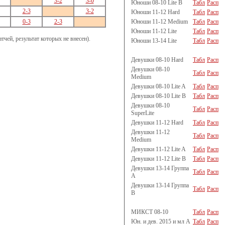
3-2
3-0
Юноши 08-10 Lite B
Табл
Расп
2-3
3-2
Юноши 11-12 Hard
Табл
Расп
Юноши 11-12 Medium
Табл
Расп
0-3
2-3
Юноши 11-12 Lite
Табл
Расп
чей, результат которых не внесен).
Юноши 13-14 Lite
Табл
Расп
Девушки 08-10 Hard
Табл
Расп
Девушки 08-10
Табл
Расп
Medium
Девушки 08-10 Lite A
Табл
Расп
Девушки 08-10 Lite B
Табл
Расп
Девушки 08-10
Табл
Расп
SuperLite
Девушки 11-12 Hard
Табл
Расп
Девушки 11-12
Табл
Расп
Medium
Девушки 11-12 Lite A
Табл
Расп
Девушки 11-12 Lite B
Табл
Расп
Девушки 13-14 Группа
Табл
Расп
A
Девушки 13-14 Группа
Табл
Расп
B
МИКСТ 08-10
Табл
Расп
Юн. и дев. 2015 и мл A
Табл
Расп