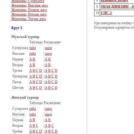
8
ИсноваОСНОВА
Женщины, Суперлига
Женщины, Высшая лига
9
ОБЪЕДИНЕНИЕ - 6
Женщины, Первая лига
10
СЦС-1
Женщины, Вторая лига
Женщины, Третья лига
При наведении на ячейку 
Полужирным шрифтом отм
Круг 2
Мужской турнир
Таблицы
Расписание
Суперлига
табл
|
расп
Высшая
табл
|
расп
Первая
A
B
|
A
B
Вторая
A
B
|
A
B
Третья
A
B
C
D
|
A
B
C
D
Четвертая
A
B
C
D
|
A
B
C
D
Пятая
A
B
C
D
|
A
B
C
D
Шестая
A
B
C
D
|
A
B
C
D
Женский турнир
Таблицы
Расписание
Суперлига
табл
|
расп
Высшая
табл
|
расп
Первая
A
B
|
A
B
Вторая
A
B
C
|
A
B
C
Третья
A
B
C
D
|
A
B
C
D