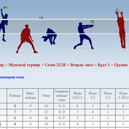
ир > Мужской турнир > Сезон 25/26 > Вторая лига > Круг 1 > Группа 
командами очки
Гандикап:
Макс.
Игры
Игры
Игры
Игры
Победы
Очки
победы/
победы
3-0/3-1
3-2
2-3
1-3/0-3
очки
9
9
24
0 / 0
6
3
0
0
7
7
22
0 / 0
7
0
1
1
6
6
18
0 / 0
5
1
1
2
5
6
6
18
0 / 0
4
2
2
1