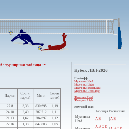
А: турнирная таблица :::
Кубок ЛВЛ-2026
Плей-офф
Мужчины Hard
Мужчины Light
Мужчины SuperLight
Мужчины UltraLight
Соотн.
Соотн.
Партии
Мячи
Женщины Hard
партий
мячей
Женщины Light
27:8
3,38
830:695
1,19
Круговой этап
Таблицы
Расписание
24:10
2,40
787:712
1,11
Мужчины
21:13
1,62
784:697
1,12
A
B
|
A
B
Hard
22:16
1,38
847:803
1,05
A
B
C
D
Мужчины
|
A
B
C
D