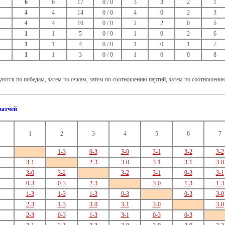
6
6
17
0 / 0
3
3
2
1
4
4
14
0 / 0
4
0
2
3
4
4
10
0 / 0
2
2
0
5
1
1
5
0 / 0
1
0
2
6
1
1
4
0 / 0
1
0
1
7
1
1
3
0 / 0
1
0
0
8
ются по победам, затем по очкам, затем по соотношению партий, затем по соотношени
матчей
1
2
3
4
5
6
7
1-3
0-3
3-0
3-1
3-2
3-2
3-1
2-3
3-0
3-1
3-1
3-0
3-0
3-2
3-2
3-1
0-3
3-1
0-3
0-3
2-3
3-0
1-3
1-3
1-3
1-3
1-3
0-3
0-3
3-0
2-3
1-3
3-0
3-1
3-0
3-0
2-3
0-3
1-3
3-1
0-3
0-3