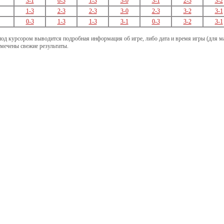
3-1
0-3
1-3
3-0
3-1
2-3
3-2
1-3
2-3
2-3
3-0
2-3
3-2
3-1
0-3
1-3
1-3
3-1
0-3
3-2
3-1
под курсором выводится подробная информация об игре, либо дата и время игры (для мат
ечены свежие результаты.