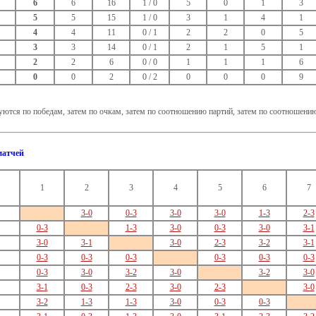
6
6
16
1 / 0
5
0
1
3
5
5
15
1 / 0
3
1
4
1
4
4
11
0 / 1
2
2
0
5
3
3
14
0 / 1
2
1
5
1
2
2
6
0 / 0
1
1
1
6
0
0
2
0 / 2
0
0
0
9
ются по победам, затем по очкам, затем по соотношению партий, затем по соотношени
матчей
1
2
3
4
5
6
7
3-0
0-3
3-0
3-0
1-3
2-3
0-3
1-3
3-0
0-3
3-0
3-1
3-0
3-1
3-0
2-3
3-2
3-1
0-3
0-3
0-3
0-3
0-3
0-3
0-3
3-0
3-2
3-0
3-2
3-0
3-1
0-3
2-3
3-0
2-3
3-0
3-2
1-3
1-3
3-0
0-3
0-3