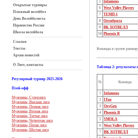
5
Infamous
Открытые турниры
6
West Volley Players
Пляжный волейбол
7
ТЕМП-1
День Волейболиста
8
Охтябрята
Первенство России
9
ВК ХОТВЕЛЛ
Школа волейбола
10
Phoenix R
Ссылки
Тексты
Команды в группе ранжиру
Архив новостей
О Лиге, контакты
Таблица 2: результаты 
Регулярный турнир 2025-2026
№
Команда
Плей-офф
1
Infamous
Мужчины, Суперлига
2
ITon
Мужчины, Высшая лига
3
OxyGen
Мужчины, Первая лига
Мужчины, Вторая лига
4
Phoenix R
Мужчины, Третья лига
5
SMOLA
Мужчины, Четвертая лига
Мужчины, Пятая лига
6
West Volley Players
Мужчины, Шестая лига
7
ВК ХОТВЕЛЛ