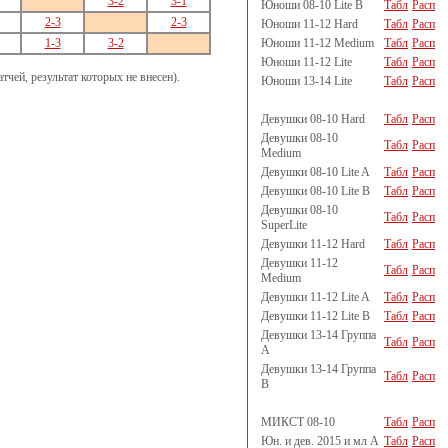
3-2
3-1
Юноши 08-10 Lite B
Табл
Расп
2-3
2-3
Юноши 11-12 Hard
Табл
Расп
Юноши 11-12 Medium
Табл
Расп
1-3
3-2
Юноши 11-12 Lite
Табл
Расп
чей, результат которых не внесен).
Юноши 13-14 Lite
Табл
Расп
Девушки 08-10 Hard
Табл
Расп
Девушки 08-10
Табл
Расп
Medium
Девушки 08-10 Lite A
Табл
Расп
Девушки 08-10 Lite B
Табл
Расп
Девушки 08-10
Табл
Расп
SuperLite
Девушки 11-12 Hard
Табл
Расп
Девушки 11-12
Табл
Расп
Medium
Девушки 11-12 Lite A
Табл
Расп
Девушки 11-12 Lite B
Табл
Расп
Девушки 13-14 Группа
Табл
Расп
A
Девушки 13-14 Группа
Табл
Расп
B
МИКСТ 08-10
Табл
Расп
Юн. и дев. 2015 и мл A
Табл
Расп