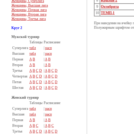
8
Крылья-2
Женщины, Суперлига
Женщины, Высшая лига
9
Охтябрята
Женщины, Первая лига
10
ТЕМП-1
Женщины, Вторая лига
Женщины, Третья лига
При наведении на ячейку 
Полужирным шрифтом отм
Круг 2
Мужской турнир
Таблицы
Расписание
Суперлига
табл
|
расп
Высшая
табл
|
расп
Первая
A
B
|
A
B
Вторая
A
B
|
A
B
Третья
A
B
C
D
|
A
B
C
D
Четвертая
A
B
C
D
|
A
B
C
D
Пятая
A
B
C
D
|
A
B
C
D
Шестая
A
B
C
D
|
A
B
C
D
Женский турнир
Таблицы
Расписание
Суперлига
табл
|
расп
Высшая
табл
|
расп
Первая
A
B
|
A
B
Вторая
A
B
C
|
A
B
C
Третья
A
B
C
D
|
A
B
C
D