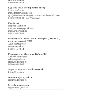
8-906-098-25-75
Куратор ЛВЛ (все взрослые лиги)
Маша Федосова
maria.fedosova
gmail.com
tg: @fedosovamasha предпочтительный способ связи
8-906-722-38-83 - для WhatsApp
Судейство
Марина Озерская
marina.ozerskaya
gmail.com
marina
volleymsk.ru
8-985-760-79-38
Руководитель Кубка ЛВЛ (Женщины, МИКСТ),
куратор детской ЛВЛ
Анна Евстифеева
annet-mai
mail.ru
8-903-115-73-14
Руководитель Мужского Кубка ЛВЛ
Алексей Евстифеев
ealexeyv
yandex.ru
alexey
volleymsk.ru
8-906-098-25-85
Адрес для фотографий с матчей
foto
volleymsk.ru
Администратор сайта
admin
volleymsk.ru
Служба поддержки
support
volleymsk.ru