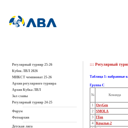
::: Регулярный турн
Регулярный турнир 25-26
Кубок ЛВЛ 2026
Таблица 1: набранные 
МИКСТ чемпионат 25-26
Архив регулярного турнира
Группа C
Архив Кубка ЛВЛ
№
Команда
Зал славы
Регулярный турнир 24-25
1
OxyGen
Форум
2
SMOLA
3
ITon
Фотоархив
4
Крылья-2
Детская лига