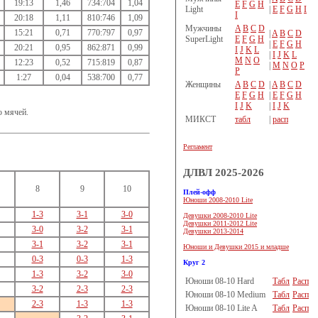
19:13
1,46
734:704
1,04
E
F
G
H
Light
|
E
F
G
H
I
I
20:18
1,11
810:746
1,09
Мужчины
A
B
C
D
15:21
0,71
770:797
0,97
|
A
B
C
D
SuperLight
E
F
G
H
|
E
F
G
H
20:21
0,95
862:871
0,99
I
J
K
L
|
I
J
K
L
M
N
O
12:23
0,52
715:819
0,87
|
M
N
O
P
P
1:27
0,04
538:700
0,77
Женщины
A
B
C
D
|
A
B
C
D
E
F
G
H
|
E
F
G
H
I
J
K
|
I
J
K
ю мячей.
МИКСТ
табл
|
расп
Регламент
ДЛВЛ 2025-2026
8
9
10
Плей-офф
Юноши 2008-2010 Lite
1-3
3-1
3-0
Девушки 2008-2010 Lite
Девушки 2011-2012 Lite
3-0
3-2
3-1
Девушки 2013-2014
3-1
3-2
3-1
Юноши и Девушки 2015 и младше
0-3
0-3
1-3
Круг 2
1-3
3-2
3-0
Юноши 08-10 Hard
Табл
Расп
3-2
2-3
2-3
Юноши 08-10 Medium
Табл
Расп
2-3
1-3
1-3
Юноши 08-10 Lite A
Табл
Расп