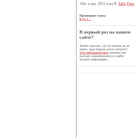
Юн. и дев. 2015 и мл B
Табл
Расп
Прошедшие этапы
Круг 1 ..
В первый раз на нашем
сайте?
Хотите спросить, где тут играют, но не
знаете, куда первым делом смотреть?
Этот небольшой текст
поможет вам
быстрее сориентироваться и найти
нужную информацию.