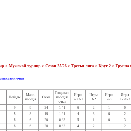
ир > Мужской турнир > Сезон 25/26 > Третья лига > Круг 2 > Группа 
командами очки
Гандикап:
Макс.
Игры
Игры
Игры
Игры
Победы
Очки
победы/
победы
3-0/3-1
3-2
2-3
1-3/0-3
очки
9
9
24
1 / 1
6
2
1
0
8
8
19
1 / 1
4
3
0
2
6
6
20
0 / 3
5
1
0
3
6
6
20
0 / 3
4
2
1
2