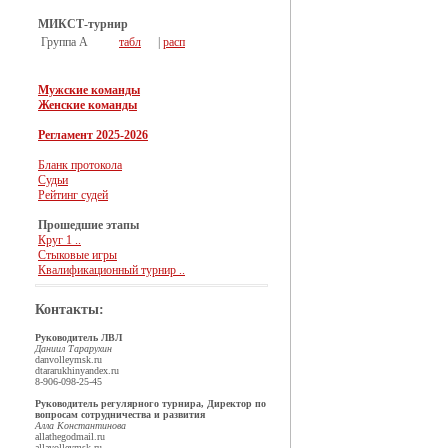
МИКСТ-турнир
Группа А
табл
|
расп
Мужские команды
Женские команды
Регламент 2025-2026
Бланк протокола
Судьи
Рейтинг судей
Прошедшие этапы
Круг 1 ..
Стыковые игры
Квалификационный турнир ..
Контакты:
Руководитель ЛВЛ
Даниил Тарарухин
dan
volleymsk.ru
dtararukhin
yandex.ru
8-906-098-25-45
Руководитель регулярного турнира, Директор по
вопросам сотрудничества и развития
Алла Константинова
allathegod
mail.ru
alla
volleymsk.ru