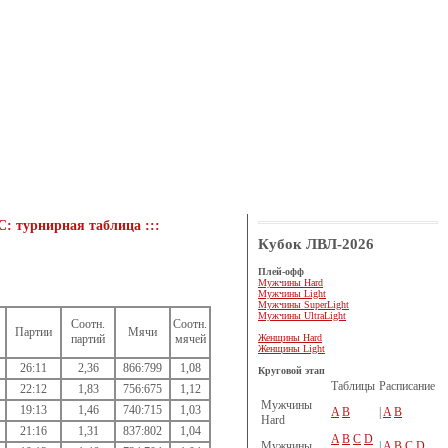
C: турнирная таблица :::
Кубок ЛВЛ-2026
Плей-офф
Мужчины Hard
Мужчины Light
Мужчины SuperLight
Мужчины UltraLight
Соотн.
Соотн.
Партии
Мячи
Женщины Hard
партий
мячей
Женщины Light
26:11
2,36
866:799
1,08
Круговой этап
Таблицы
Расписание
22:12
1,83
756:675
1,12
Мужчины
19:13
1,46
740:715
1,03
A
B
|
A
B
Hard
21:16
1,31
837:802
1,04
A
B
C
D
Мужчины
|
A
B
C
D