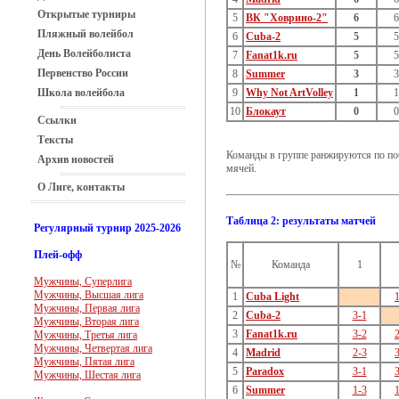
Открытые турниры
5
ВК "Ховрино-2"
6
6
Пляжный волейбол
6
Cuba-2
5
5
День Волейболиста
7
Fanat1k.ru
5
5
Первенство России
8
Summer
3
3
Школа волейбола
9
Why Not ArtVolley
1
1
10
Блокаут
0
0
Ссылки
Тексты
Команды в группе ранжируются по поб
Архив новостей
мячей.
О Лиге, контакты
Таблица 2: результаты матчей
Регулярный турнир 2025-2026
Плей-офф
№
Команда
1
Мужчины, Суперлига
Мужчины, Высшая лига
1
Cuba Light
Мужчины, Первая лига
2
Cuba-2
3-1
Мужчины, Вторая лига
3
Fanat1k.ru
3-2
Мужчины, Третья лига
Мужчины, Четвертая лига
4
Madrid
2-3
Мужчины, Пятая лига
5
Paradox
3-1
Мужчины, Шестая лига
6
Summer
1-3