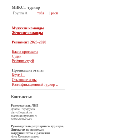
МИКСТ-турнир
Группа А
табл
|
расп
Мужские команды
Женские команды
Регламент 2025-2026
Бланк протокола
Судьи
Рейтинг судей
Прошедшие этапы
Круг 1 ..
Стыковые игры
Квалификационный турнир ..
Контакты:
Руководитель ЛВЛ
Даниил Тарарухин
dan
volleymsk.ru
dtararukhin
yandex.ru
8-906-098-25-45
Руководитель регулярного турнира,
Директор по вопросам
сотрудничества и развития
Алла Константинова
allathegod
mail.ru