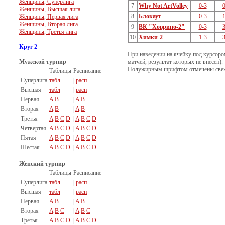
Женщины, Суперлига
7
Why Not ArtVolley
0-3
Женщины, Высшая лига
8
Блокаут
0-3
Женщины, Первая лига
Женщины, Вторая лига
9
ВК "Ховрино-2"
0-3
Женщины, Третья лига
10
Химки-2
1-3
Круг 2
При наведении на ячейку под курсоро
Мужской турнир
матчей, результат которых не внесен).
Полужирным шрифтом отмечены свеж
Таблицы
Расписание
Суперлига
табл
|
расп
Высшая
табл
|
расп
Первая
A
B
|
A
B
Вторая
A
B
|
A
B
Третья
A
B
C
D
|
A
B
C
D
Четвертая
A
B
C
D
|
A
B
C
D
Пятая
A
B
C
D
|
A
B
C
D
Шестая
A
B
C
D
|
A
B
C
D
Женский турнир
Таблицы
Расписание
Суперлига
табл
|
расп
Высшая
табл
|
расп
Первая
A
B
|
A
B
Вторая
A
B
C
|
A
B
C
Третья
A
B
C
D
|
A
B
C
D