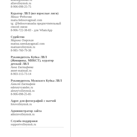
alla
volleymsk.ru
8-906-098-25-75
Куратор ЛВЛ (все взрослые лиги)
Маша Федосова
maria.fedosova
gmail.com
tg: @fedosovamasha предпочтительный
способ связи
8-906-722-38-83 - для WhatsApp
Судейство
Марина Озерская
marina.ozerskaya
gmail.com
marina
volleymsk.ru
8-985-760-79-38
Руководитель Кубка ЛВЛ
(Женщины, МИКСТ), куратор
детской ЛВЛ
Анна Евстифеева
annet-mai
mail.ru
8-903-115-73-14
Руководитель Мужского Кубка ЛВЛ
Алексей Евстифеев
ealexeyv
yandex.ru
alexey
volleymsk.ru
8-906-098-25-85
Адрес для фотографий с матчей
foto
volleymsk.ru
Администратор сайта
admin
volleymsk.ru
Служба поддержки
support
volleymsk.ru