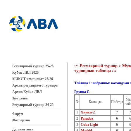
::: Регулярный турнир > Мужс
Регулярный турнир 25-26
турнирная таблица :::
Кубок ЛВЛ 2026
МИКСТ чемпионат 25-26
Таблица 1: набранные командами 
Архив регулярного турнира
Архив Кубка ЛВЛ
Группа G
Зал славы
Мак
№
Команда
Победы
поб
Регулярный турнир 24-25
1
Химки-2
7
7
Форум
2
Paradox
6
6
Фотоархив
3
Cuba Light
6
6
Детская лига
4
Madrid
6
6