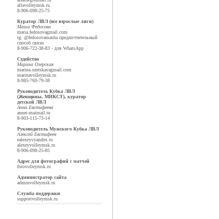
alla
volleymsk.ru
8-906-098-25-75
Куратор ЛВЛ (все взрослые лиги)
Маша Федосова
maria.fedosova
gmail.com
tg: @fedosovamasha предпочтительный
способ связи
8-906-722-38-83 - для WhatsApp
Судейство
Марина Озерская
marina.ozerskaya
gmail.com
marina
volleymsk.ru
8-985-760-79-38
Руководитель Кубка ЛВЛ
(Женщины, МИКСТ), куратор
детской ЛВЛ
Анна Евстифеева
annet-mai
mail.ru
8-903-115-73-14
Руководитель Мужского Кубка ЛВЛ
Алексей Евстифеев
ealexeyv
yandex.ru
alexey
volleymsk.ru
8-906-098-25-85
Адрес для фотографий с матчей
foto
volleymsk.ru
Администратор сайта
admin
volleymsk.ru
Служба поддержки
support
volleymsk.ru