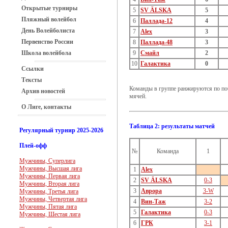
Открытые турниры
5
SV ÄLSKA
5
Пляжный волейбол
6
Паллада-12
4
День Волейболиста
7
Alex
3
Первенство России
8
Паллада-48
3
Школа волейбола
9
Смайл
2
10
Галактика
0
Ссылки
Тексты
Команды в группе ранжируются по поб
Архив новостей
мячей.
О Лиге, контакты
Таблица 2: результаты матчей
Регулярный турнир 2025-2026
Плей-офф
№
Команда
1
Мужчины, Суперлига
Мужчины, Высшая лига
1
Alex
Мужчины, Первая лига
2
SV ÄLSKA
0-3
Мужчины, Вторая лига
3
Аврора
3-W
Мужчины, Третья лига
Мужчины, Четвертая лига
4
Вин-Таж
3-2
Мужчины, Пятая лига
5
Галактика
0-3
Мужчины, Шестая лига
6
ГРК
3-1