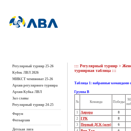
::: Регулярный турнир > Женс
Регулярный турнир 25-26
турнирная таблица :::
Кубок ЛВЛ 2026
МИКСТ чемпионат 25-26
Таблица 1: набранные командами 
Архив регулярного турнира
Архив Кубка ЛВЛ
Группа В
Зал славы
Ма
№
Команда
Победы
по
Регулярный турнир 24-25
1
Аврора
8
Форум
2
ГРК
8
Фотоархив
3
Первый ДСК (жен)
6
Детская лига
4
Вин-Таж
6