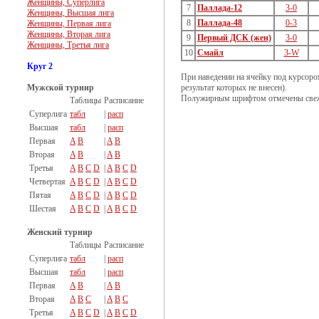
Женщины, Суперлига
7
Паллада-12
3-0
Женщины, Высшая лига
8
Паллада-48
0-3
Женщины, Первая лига
Женщины, Вторая лига
9
Первый ДСК (жен)
3-0
Женщины, Третья лига
10
Смайл
3-W
Круг 2
При наведении на ячейку под курсоро
Мужской турнир
результат которых не внесен).
Полужирным шрифтом отмечены свеж
Таблицы
Расписание
Суперлига
табл
|
расп
Высшая
табл
|
расп
Первая
A
B
|
A
B
Вторая
A
B
|
A
B
Третья
A
B
C
D
|
A
B
C
D
Четвертая
A
B
C
D
|
A
B
C
D
Пятая
A
B
C
D
|
A
B
C
D
Шестая
A
B
C
D
|
A
B
C
D
Женский турнир
Таблицы
Расписание
Суперлига
табл
|
расп
Высшая
табл
|
расп
Первая
A
B
|
A
B
Вторая
A
B
C
|
A
B
C
Третья
A
B
C
D
|
A
B
C
D