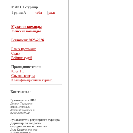
МИКСТ-турнир
Группа А
табл
|
расп
Мужские команды
Женские команды
Регламент 2025-2026
Бланк протокола
Судьи
Рейтинг судей
Прошедшие этапы
Круг 1 ..
Стыковые игры
Квалификационный турнир ..
Контакты:
Руководитель ЛВЛ
Даниил Тарарухин
dan
volleymsk.ru
dtararukhin
yandex.ru
8-906-098-25-45
Руководитель регулярного турнира,
Директор по вопросам
сотрудничества и развития
Алла Константинова
allathegod
mail.ru