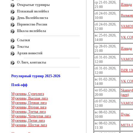
ср 21-01-2026,
Илиада
Открытые турниры
21:00
Пляжный волейбол
сб 24-01-2026,
Валькир
День Волейболиста
10:00
Первенство России
сб 24-01-2026,
VAMOS 
12:00
Школа волейбола
вс 25-01-2026,
VK CO
14:00
Ссылки
ср 28-01-2026,
Тексты
Илиада
21:00
Архив новостей
сб 31-01-2026,
VAMOS 
12:00
О Лиге, контакты
сб 31-01-2026,
DZR 138
12:00
Регулярный турнир 2025-2026
вс 01-02-2026,
VK CO
14:00
Плей-офф
чт 05-02-2026,
Skamey
Мужчины, Суперлига
20:00
(жен)
Мужчины, Высшая лига
сб 07-02-2026,
Мужчины, Первая лига
VAMOS 
12:00
Мужчины, Вторая лига
Мужчины, Третья лига
вс 08-02-2026,
Пульс
Мужчины, Четвертая лига
10:00
Мужчины, Пятая лига
вс 08-02-2026,
Мужчины, Шестая лига
МЕТА П
11:30