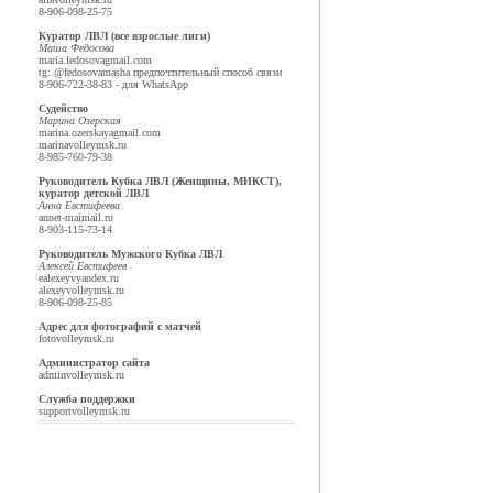
8-906-098-25-75
Куратор ЛВЛ (все взрослые лиги)
Маша Федосова
maria.fedosova
gmail.com
tg: @fedosovamasha предпочтительный способ связи
8-906-722-38-83 - для WhatsApp
Судейство
Марина Озерская
marina.ozerskaya
gmail.com
marina
volleymsk.ru
8-985-760-79-38
Руководитель Кубка ЛВЛ (Женщины, МИКСТ),
куратор детской ЛВЛ
Анна Евстифеева
annet-mai
mail.ru
8-903-115-73-14
Руководитель Мужского Кубка ЛВЛ
Алексей Евстифеев
ealexeyv
yandex.ru
alexey
volleymsk.ru
8-906-098-25-85
Адрес для фотографий с матчей
foto
volleymsk.ru
Администратор сайта
admin
volleymsk.ru
Служба поддержки
support
volleymsk.ru