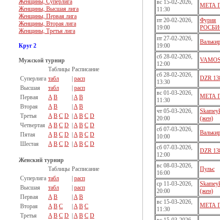
Женщины, Суперлига
вс 15-02-2026,
МЕТА П
Женщины, Высшая лига
11:30
Женщины, Первая лига
пт 20-02-2026,
Фурия
Женщины, Вторая лига
19:00
РОСБИ
Женщины, Третья лига
пт 27-02-2026,
Валькир
Круг 2
19:00
сб 28-02-2026,
VAMOS 
Мужской турнир
12:00
Таблицы
Расписание
сб 28-02-2026,
DZR 138
Суперлига
табл
|
расп
13:30
Высшая
табл
|
расп
вс 01-03-2026,
МЕТА П
Первая
A
B
|
A
B
11:30
Вторая
A
B
|
A
B
чт 05-03-2026,
Skamey
Третья
A
B
C
D
|
A
B
C
D
20:00
(жен)
Четвертая
A
B
C
D
|
A
B
C
D
сб 07-03-2026,
Валькир
Пятая
A
B
C
D
|
A
B
C
D
10:00
Шестая
A
B
C
D
|
A
B
C
D
сб 07-03-2026,
DZR 138
12:00
Женский турнир
вс 08-03-2026,
Таблицы
Расписание
Пульс
16:00
Суперлига
табл
|
расп
ср 11-03-2026,
Skamey
Высшая
табл
|
расп
20:00
(жен)
Первая
A
B
|
A
B
вс 15-03-2026,
МЕТА П
Вторая
A
B
C
|
A
B
C
11:30
Третья
A
B
C
D
|
A
B
C
D