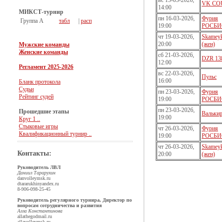
вс 15-03-2026,
VK CO
14:00
МИКСТ-турнир
пн 16-03-2026,
Фурия
Группа А
табл
|
расп
19:00
РОСБИ
чт 19-03-2026,
Skamey
20:00
(жен)
Мужские команды
Женские команды
сб 21-03-2026,
DZR 138
12:00
Регламент 2025-2026
вс 22-03-2026,
Пульс
16:00
Бланк протокола
Судьи
пн 23-03-2026,
Фурия
Рейтинг судей
19:00
РОСБИ
пн 23-03-2026,
Прошедшие этапы
Валькир
19:00
Круг 1 ..
Стыковые игры
чт 26-03-2026,
Фурия
Квалификационный турнир ..
19:00
РОСБИ
чт 26-03-2026,
Skamey
Контакты:
20:00
(жен)
Руководитель ЛВЛ
Даниил Тарарухин
dan
volleymsk.ru
dtararukhin
yandex.ru
8-906-098-25-45
Руководитель регулярного турнира, Директор по
вопросам сотрудничества и развития
Алла Константинова
allathegod
mail.ru
alla
volleymsk.ru