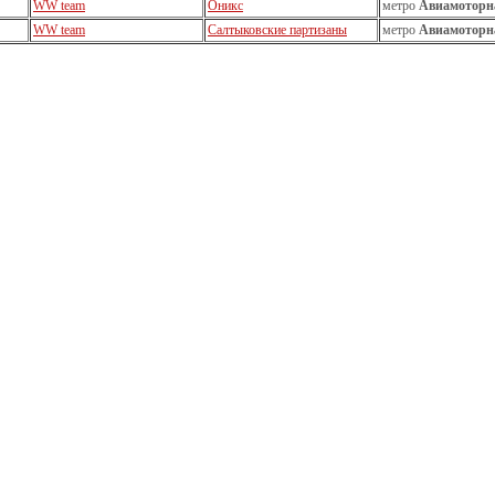
WW team
Оникс
метро
Авиамоторн
WW team
Салтыковские партизаны
метро
Авиамоторн