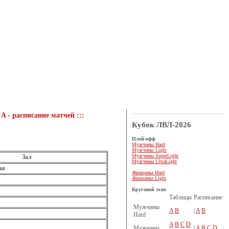
A - расписание матчей :::
Кубок ЛВЛ-2026
Плей-офф
Мужчины Hard
Мужчины Light
Мужчины SuperLight
Зал
Мужчины UltraLight
ая
Женщины Hard
Женщины Light
Круговой этап
Таблицы
Расписание
Мужчины
A
B
|
A
B
Hard
A
B
C
D
Мужчины
|
A
B
C
D