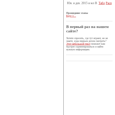
Юн. и дев. 2015 и мл B
Табл
Расп
Прошедшие этапы
Круг 1 ..
В первый раз на нашем
сайте?
Хотите спросить, где тут играют, но не
знаете, куда первым делом смотреть?
Этот небольшой текст
поможет вам
быстрее сориентироваться и найти
нужную информацию.