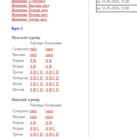
Женщины, Суперлига
вс 31-05-2026, 12:00
Женщины, Высшая лига
вс 31-05-2026, 12:00
Женщины, Первая лига
Женщины, Вторая лига
Женщины, Третья лига
Круг 2
Мужской турнир
Таблицы
Расписание
Суперлига
табл
|
расп
Высшая
табл
|
расп
Первая
A
B
|
A
B
Вторая
A
B
|
A
B
Третья
A
B
C
D
|
A
B
C
D
Четвертая
A
B
C
D
|
A
B
C
D
Пятая
A
B
C
D
|
A
B
C
D
Шестая
A
B
C
D
|
A
B
C
D
Женский турнир
Таблицы
Расписание
Суперлига
табл
|
расп
Высшая
табл
|
расп
Первая
A
B
|
A
B
Вторая
A
B
C
|
A
B
C
Третья
A
B
C
D
|
A
B
C
D