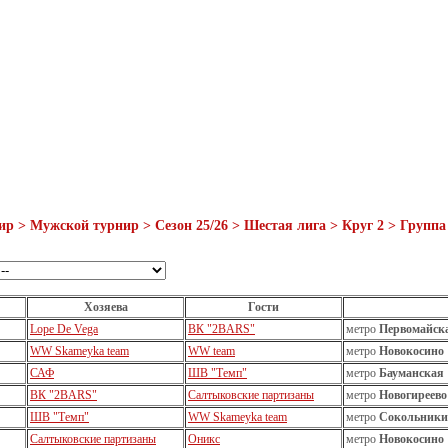
ир > Мужской турнир > Сезон 25/26 > Шестая лига > Круг 2 > Группа 
Хозяева
Гости
Lope De Vega
ВК "2BARS"
метро
Первомайск
WW Skameyka team
WW team
метро
Новокосино
САФ
ШВ "Темп"
метро
Бауманская
ВК "2BARS"
Салтыковские партизаны
метро
Новогиреево
ШВ "Темп"
WW Skameyka team
метро
Сокольники
Салтыковские партизаны
Оникс
метро
Новокосино