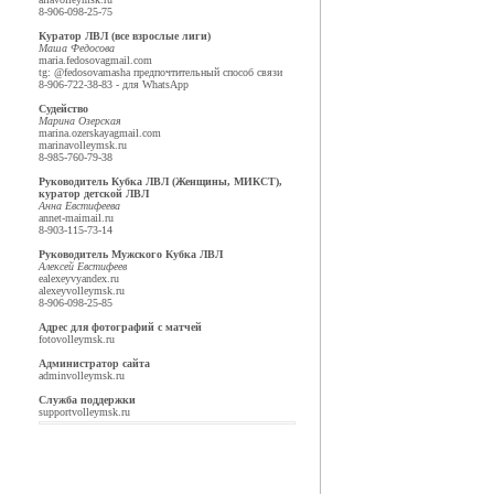
8-906-098-25-75
Куратор ЛВЛ (все взрослые лиги)
Маша Федосова
maria.fedosova
gmail.com
tg: @fedosovamasha предпочтительный способ связи
8-906-722-38-83 - для WhatsApp
Судейство
Марина Озерская
marina.ozerskaya
gmail.com
marina
volleymsk.ru
8-985-760-79-38
Руководитель Кубка ЛВЛ (Женщины, МИКСТ),
куратор детской ЛВЛ
Анна Евстифеева
annet-mai
mail.ru
8-903-115-73-14
Руководитель Мужского Кубка ЛВЛ
Алексей Евстифеев
ealexeyv
yandex.ru
alexey
volleymsk.ru
8-906-098-25-85
Адрес для фотографий с матчей
foto
volleymsk.ru
Администратор сайта
admin
volleymsk.ru
Служба поддержки
support
volleymsk.ru