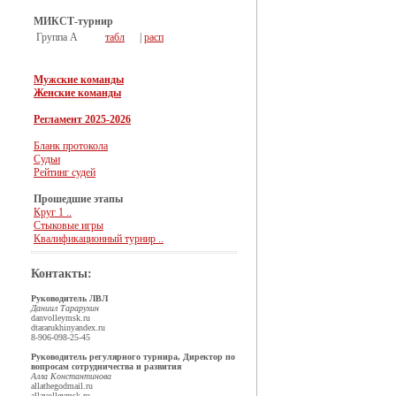
МИКСТ-турнир
Группа А
табл
|
расп
Мужские команды
Женские команды
Регламент 2025-2026
Бланк протокола
Судьи
Рейтинг судей
Прошедшие этапы
Круг 1 ..
Стыковые игры
Квалификационный турнир ..
Контакты:
Руководитель ЛВЛ
Даниил Тарарухин
dan
volleymsk.ru
dtararukhin
yandex.ru
8-906-098-25-45
Руководитель регулярного турнира, Директор по
вопросам сотрудничества и развития
Алла Константинова
allathegod
mail.ru
alla
volleymsk.ru