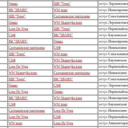
Оникс
ШВ "Темп"
метро
Лермонтовс
ВК "2BARS"
WW team
метро
Новогиреево
ШВ "Темп"
Салтыковские партизаны
метро
Сокольники
Оникс
WW Skameyka team
метро
Лермонтовс
Lope De Vega
ШВ "Темп"
метро
Первомайск
САФ
ВК "2BARS"
метро
Бауманская
ВК "2BARS"
Оникс
метро
Новогиреево
Салтыковские партизаны
САФ
метро
Новокосино
ШВ "Темп"
WW team
метро
Сокольники
САФ
WW Skameyka team
метро
Бауманская
Lope De Vega
WW Skameyka team
метро
Первомайск
WW Skameyka team
Салтыковские партизаны
метро
Новокосино
ШВ "Темп"
ВК "2BARS"
метро
Сокольники
Оникс
САФ
метро
Лермонтовс
Lope De Vega
Оникс
метро
Первомайск
ВК "2BARS"
WW Skameyka team
метро
Новогиреево
САФ
WW team
метро
Бауманская
Салтыковские партизаны
Lope De Vega
метро
Новокосино
Lope De Vega
САФ
метро
Первомайск
WW team
Lope De Vega
метро
Авиамоторн