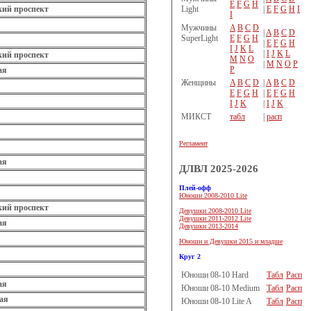
E
F
G
H
Light
|
E
F
G
H
I
кий проспект
I
Мужчины
A
B
C
D
|
A
B
C
D
SuperLight
E
F
G
H
|
E
F
G
H
I
J
K
L
|
I
J
K
L
кий проспект
M
N
O
|
M
N
O
P
P
ая
Женщины
A
B
C
D
|
A
B
C
D
E
F
G
H
|
E
F
G
H
I
J
K
|
I
J
K
МИКСТ
табл
|
расп
Регламент
ая
ДЛВЛ 2025-2026
Плей-офф
Юноши 2008-2010 Lite
кий проспект
Девушки 2008-2010 Lite
Девушки 2011-2012 Lite
ая
Девушки 2013-2014
Юноши и Девушки 2015 и младше
Круг 2
Юноши 08-10 Hard
Табл
Расп
ая
Юноши 08-10 Medium
Табл
Расп
ая
Юноши 08-10 Lite A
Табл
Расп