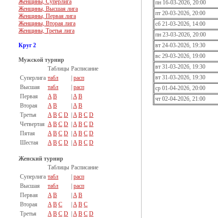
Женщины, Суперлига
пн 16-03-2026, 20:00
Женщины, Высшая лига
пт 20-03-2026, 20:00
Женщины, Первая лига
Женщины, Вторая лига
сб 21-03-2026, 14:00
Женщины, Третья лига
пн 23-03-2026, 20:00
Круг 2
вт 24-03-2026, 19:30
вс 29-03-2026, 19:00
Мужской турнир
вт 31-03-2026, 19:30
Таблицы
Расписание
вт 31-03-2026, 19:30
Суперлига
табл
|
расп
Высшая
табл
|
расп
ср 01-04-2026, 20:00
Первая
A
B
|
A
B
чт 02-04-2026, 21:00
Вторая
A
B
|
A
B
Третья
A
B
C
D
|
A
B
C
D
Четвертая
A
B
C
D
|
A
B
C
D
Пятая
A
B
C
D
|
A
B
C
D
Шестая
A
B
C
D
|
A
B
C
D
Женский турнир
Таблицы
Расписание
Суперлига
табл
|
расп
Высшая
табл
|
расп
Первая
A
B
|
A
B
Вторая
A
B
C
|
A
B
C
Третья
A
B
C
D
|
A
B
C
D