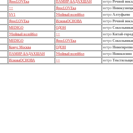
ЯросLOVEка
ПАМИР-БАДАХШАН
метро
Речной вокз
++
ЯросLOVEка
метро
Новокузнец
SV1
Убойный волейбол
метро
Алтуфьево
ЯросLOVEка
ИсноваОСНОВА
метро
Речной вокз
MEDIGO
ОДОН
метро
Сокольники
Убойный волейбол
++
метро
Китай-город
MEDIGO
ЯросLOVEка
метро
Сокольники
Комус Москва
ОДОН
метро
Новогиреево
ПАМИР-БАДАХШАН
Убойный волейбол
метро
Новокосино
ИсноваОСНОВА
++
метро
Текстильщи