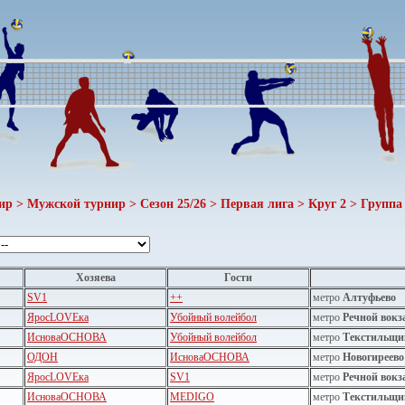
ир > Мужской турнир > Сезон 25/26 > Первая лига > Круг 2 > Группа 
Хозяева
Гости
SV1
++
метро
Алтуфьево
ЯросLOVEка
Убойный волейбол
метро
Речной вокз
ИсноваОСНОВА
Убойный волейбол
метро
Текстильщи
ОДОН
ИсноваОСНОВА
метро
Новогиреево
ЯросLOVEка
SV1
метро
Речной вокз
ИсноваОСНОВА
MEDIGO
метро
Текстильщи