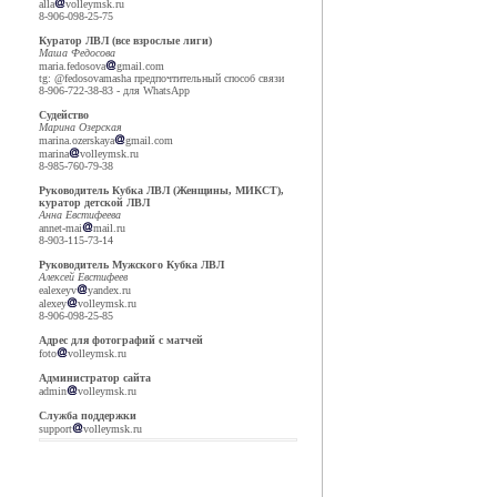
alla
volleymsk.ru
8-906-098-25-75
Куратор ЛВЛ (все взрослые лиги)
Маша Федосова
maria.fedosova
gmail.com
tg: @fedosovamasha предпочтительный способ связи
8-906-722-38-83 - для WhatsApp
Судейство
Марина Озерская
marina.ozerskaya
gmail.com
marina
volleymsk.ru
8-985-760-79-38
Руководитель Кубка ЛВЛ (Женщины, МИКСТ),
куратор детской ЛВЛ
Анна Евстифеева
annet-mai
mail.ru
8-903-115-73-14
Руководитель Мужского Кубка ЛВЛ
Алексей Евстифеев
ealexeyv
yandex.ru
alexey
volleymsk.ru
8-906-098-25-85
Адрес для фотографий с матчей
foto
volleymsk.ru
Администратор сайта
admin
volleymsk.ru
Служба поддержки
support
volleymsk.ru