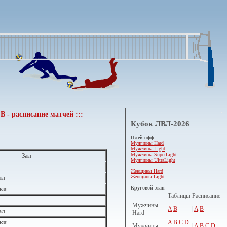
B - расписание матчей :::
Кубок ЛВЛ-2026
Плей-офф
Мужчины Hard
Мужчины Light
Мужчины SuperLight
Зал
Мужчины UltraLight
Женщины Hard
Женщины Light
ал
Круговой этап
ки
Таблицы
Расписание
Мужчины
A
B
|
A
B
ал
Hard
A
B
C
D
ки
Мужчины
|
A
B
C
D