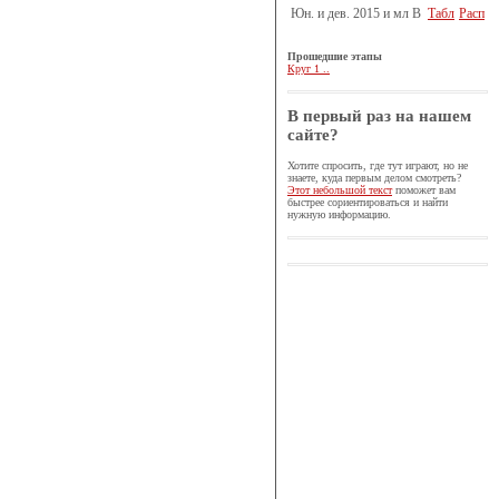
Юн. и дев. 2015 и мл B
Табл
Расп
Прошедшие этапы
Круг 1 ..
В первый раз на нашем
сайте?
Хотите спросить, где тут играют, но не
знаете, куда первым делом смотреть?
Этот небольшой текст
поможет вам
быстрее сориентироваться и найти
нужную информацию.