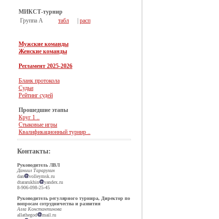
МИКСТ-турнир
Группа А
табл
|
расп
Мужские команды
Женские команды
Регламент 2025-2026
Бланк протокола
Судьи
Рейтинг судей
Прошедшие этапы
Круг 1 ..
Стыковые игры
Квалификационный турнир ..
Контакты:
Руководитель ЛВЛ
Даниил Тарарухин
dan
volleymsk.ru
dtararukhin
yandex.ru
8-906-098-25-45
Руководитель регулярного турнира, Директор по
вопросам сотрудничества и развития
Алла Константинова
allathegod
mail.ru