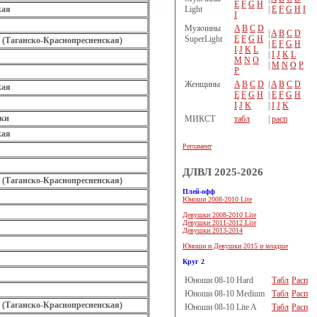
E
F
G
H
Light
|
E
F
G
H
I
кая
I
Мужчины
A
B
C
D
|
A
B
C
D
SuperLight
E
F
G
H
 (Таганско-Краснопресненская)
|
E
F
G
H
I
J
K
L
|
I
J
K
L
M
N
O
|
M
N
O
P
P
Женщины
A
B
C
D
|
A
B
C
D
кая
E
F
G
H
|
E
F
G
H
I
J
K
|
I
J
K
ки
МИКСТ
табл
|
расп
кая
Регламент
ДЛВЛ 2025-2026
 (Таганско-Краснопресненская)
Плей-офф
Юноши 2008-2010 Lite
Девушки 2008-2010 Lite
Девушки 2011-2012 Lite
Девушки 2013-2014
Юноши и Девушки 2015 и младше
Круг 2
Юноши 08-10 Hard
Табл
Расп
Юноши 08-10 Medium
Табл
Расп
 (Таганско-Краснопресненская)
Юноши 08-10 Lite A
Табл
Расп