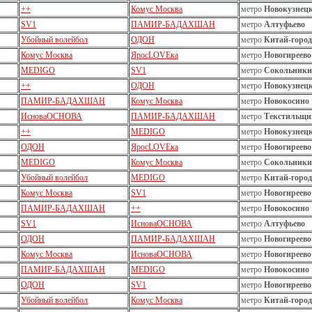
++
Комус Москва
метро
Новокузнец
SV1
ПАМИР-БАДАХШАН
метро
Алтуфьево
Убойный волейбол
ОДОН
метро
Китай-город
Комус Москва
ЯросLOVEка
метро
Новогиреево
MEDIGO
SV1
метро
Сокольники
++
ОДОН
метро
Новокузнец
ПАМИР-БАДАХШАН
Комус Москва
метро
Новокосино
ИсноваОСНОВА
ПАМИР-БАДАХШАН
метро
Текстильщи
++
MEDIGO
метро
Новокузнец
ОДОН
ЯросLOVEка
метро
Новогиреево
MEDIGO
Комус Москва
метро
Сокольники
Убойный волейбол
MEDIGO
метро
Китай-город
Комус Москва
SV1
метро
Новогиреево
ПАМИР-БАДАХШАН
++
метро
Новокосино
SV1
ИсноваОСНОВА
метро
Алтуфьево
ОДОН
ПАМИР-БАДАХШАН
метро
Новогиреево
Комус Москва
ИсноваОСНОВА
метро
Новогиреево
ПАМИР-БАДАХШАН
MEDIGO
метро
Новокосино
ОДОН
SV1
метро
Новогиреево
Убойный волейбол
Комус Москва
метро
Китай-город