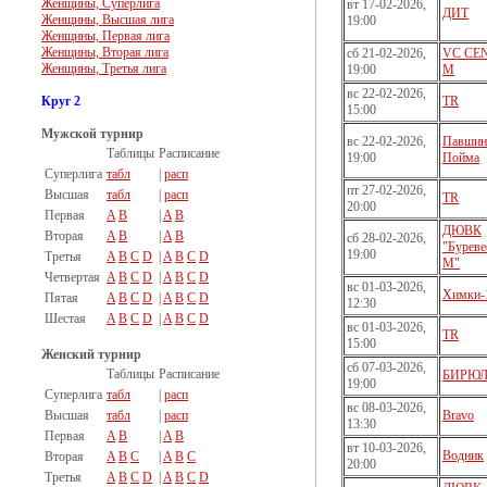
Женщины, Суперлига
вт 17-02-2026,
ДИТ
Женщины, Высшая лига
19:00
Женщины, Первая лига
Женщины, Вторая лига
сб 21-02-2026,
VC CE
Женщины, Третья лига
19:00
M
вс 22-02-2026,
Круг 2
TR
15:00
Мужской турнир
вс 22-02-2026,
Павшин
Таблицы
Расписание
19:00
Пойма
Суперлига
табл
|
расп
пт 27-02-2026,
Высшая
табл
|
расп
TR
20:00
Первая
A
B
|
A
B
ДЮВК
Вторая
A
B
|
A
B
сб 28-02-2026,
"Буреве
19:00
Третья
A
B
C
D
|
A
B
C
D
М"
Четвертая
A
B
C
D
|
A
B
C
D
вс 01-03-2026,
Химки-
Пятая
A
B
C
D
|
A
B
C
D
12:30
Шестая
A
B
C
D
|
A
B
C
D
вс 01-03-2026,
TR
15:00
Женский турнир
сб 07-03-2026,
Таблицы
Расписание
БИРЮ
19:00
Суперлига
табл
|
расп
вс 08-03-2026,
Высшая
табл
|
расп
Bravo
13:30
Первая
A
B
|
A
B
вт 10-03-2026,
Водник
Вторая
A
B
C
|
A
B
C
20:00
Третья
A
B
C
D
|
A
B
C
D