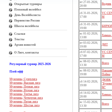
вт 27-01-2026,
Водник
Открытые турниры
20:00
Пляжный волейбол
сб 31-01-2026,
VC CE
День Волейболиста
17:00
M
Первенство России
сб 31-01-2026,
Школа волейбола
БИРЮ
19:00
вс 01-02-2026,
Ссылки
Химки-
13:00
Тексты
вт 03-02-2026,
ДИТ
Архив новостей
19:00
сб 07-02-2026,
VC CE
О Лиге, контакты
17:00
M
вс 08-02-2026,
Bravo
Регулярный турнир 2025-2026
13:30
вс 08-02-2026,
Павшин
Плей-офф
19:00
Пойма
Мужчины, Суперлига
ДЮВК
сб 14-02-2026,
Мужчины, Высшая лига
"Буреве
19:00
Мужчины, Первая лига
М"
Мужчины, Вторая лига
сб 14-02-2026,
Мужчины, Третья лига
Химки-
20:00
Мужчины, Четвертая лига
Мужчины, Пятая лига
вс 15-02-2026,
Bravo
Мужчины, Шестая лига
13:30