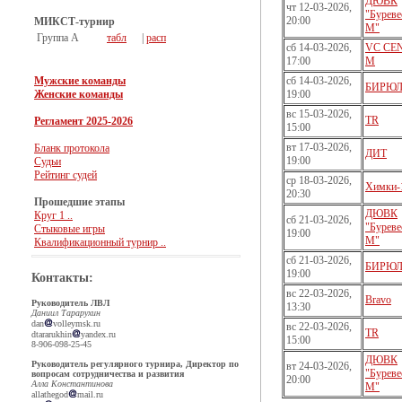
ДЮВК
чт 12-03-2026,
"Буреве
20:00
МИКСТ-турнир
М"
Группа А
табл
|
расп
сб 14-03-2026,
VC CE
17:00
M
Мужские команды
сб 14-03-2026,
БИРЮ
Женские команды
19:00
вс 15-03-2026,
TR
Регламент 2025-2026
15:00
вт 17-03-2026,
Бланк протокола
ДИТ
19:00
Судьи
Рейтинг судей
ср 18-03-2026,
Химки-
20:30
Прошедшие этапы
ДЮВК
Круг 1 ..
сб 21-03-2026,
"Буреве
Стыковые игры
19:00
М"
Квалификационный турнир ..
сб 21-03-2026,
БИРЮ
19:00
Контакты:
вс 22-03-2026,
Bravo
Руководитель ЛВЛ
13:30
Даниил Тарарухин
dan
volleymsk.ru
вс 22-03-2026,
TR
dtararukhin
yandex.ru
15:00
8-906-098-25-45
ДЮВК
Руководитель регулярного турнира, Директор по
вт 24-03-2026,
"Буреве
вопросам сотрудничества и развития
20:00
Алла Константинова
М"
allathegod
mail.ru