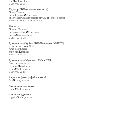
alla
volleymsk.ru
8-906-098-25-75
Куратор ЛВЛ (все взрослые лиги)
Маша Федосова
maria.fedosova
gmail.com
tg: @fedosovamasha предпочтительный способ связи
8-906-722-38-83 - для WhatsApp
Судейство
Марина Озерская
marina.ozerskaya
gmail.com
marina
volleymsk.ru
8-985-760-79-38
Руководитель Кубка ЛВЛ (Женщины, МИКСТ),
куратор детской ЛВЛ
Анна Евстифеева
annet-mai
mail.ru
8-903-115-73-14
Руководитель Мужского Кубка ЛВЛ
Алексей Евстифеев
ealexeyv
yandex.ru
alexey
volleymsk.ru
8-906-098-25-85
Адрес для фотографий с матчей
foto
volleymsk.ru
Администратор сайта
admin
volleymsk.ru
Служба поддержки
support
volleymsk.ru