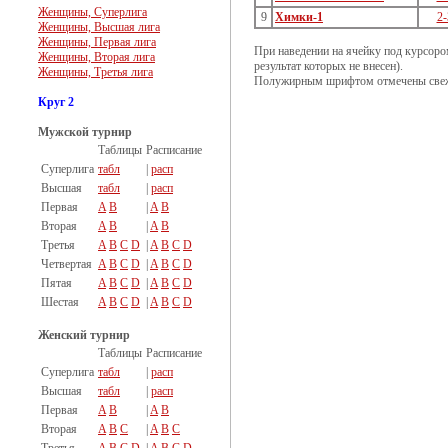
Женщины, Суперлига
9
Химки-1
2-
Женщины, Высшая лига
Женщины, Первая лига
При наведении на ячейку под курсоро
Женщины, Вторая лига
результат которых не внесен).
Женщины, Третья лига
Полужирным шрифтом отмечены свеж
Круг 2
Мужской турнир
Таблицы
Расписание
Суперлига
табл
|
расп
Высшая
табл
|
расп
Первая
A
B
|
A
B
Вторая
A
B
|
A
B
Третья
A
B
C
D
|
A
B
C
D
Четвертая
A
B
C
D
|
A
B
C
D
Пятая
A
B
C
D
|
A
B
C
D
Шестая
A
B
C
D
|
A
B
C
D
Женский турнир
Таблицы
Расписание
Суперлига
табл
|
расп
Высшая
табл
|
расп
Первая
A
B
|
A
B
Вторая
A
B
C
|
A
B
C