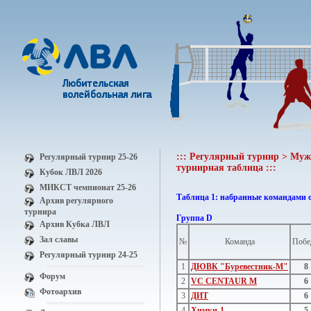
::: Регулярный турнир > Мужс
Регулярный турнир 25-26
турнирная таблица :::
Кубок ЛВЛ 2026
МИКСТ чемпионат 25-26
Таблица 1: набранные командами 
Архив регулярного
турнира
Группа D
Архив Кубка ЛВЛ
Зал славы
№
Команда
Побе
Регулярный турнир 24-25
1
ДЮВК "Буревестник-М"
8
Форум
2
VC CENTAUR M
6
Фотоархив
3
ДИТ
6
4
Химки-1
5