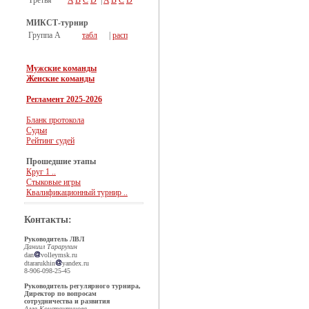
Третья
A
B
C
D
|
A
B
C
D
МИКСТ-турнир
Группа А
табл
|
расп
Мужские команды
Женские команды
Регламент 2025-2026
Бланк протокола
Судьи
Рейтинг судей
Прошедшие этапы
Круг 1 ..
Стыковые игры
Квалификационный турнир ..
Контакты:
Руководитель ЛВЛ
Даниил Тарарухин
dan
volleymsk.ru
dtararukhin
yandex.ru
8-906-098-25-45
Руководитель регулярного турнира,
Директор по вопросам
сотрудничества и развития
Алла Константинова