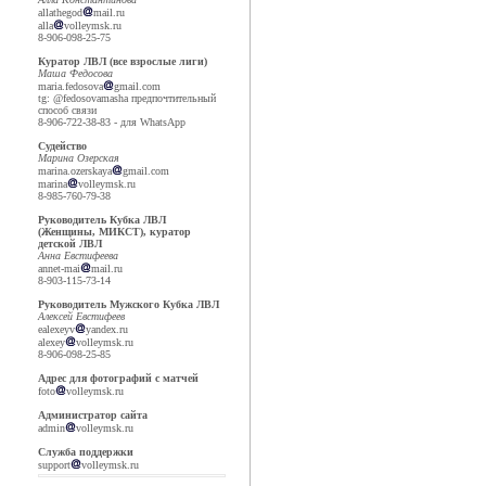
allathegod
mail.ru
alla
volleymsk.ru
8-906-098-25-75
Куратор ЛВЛ (все взрослые лиги)
Маша Федосова
maria.fedosova
gmail.com
tg: @fedosovamasha предпочтительный
способ связи
8-906-722-38-83 - для WhatsApp
Судейство
Марина Озерская
marina.ozerskaya
gmail.com
marina
volleymsk.ru
8-985-760-79-38
Руководитель Кубка ЛВЛ
(Женщины, МИКСТ), куратор
детской ЛВЛ
Анна Евстифеева
annet-mai
mail.ru
8-903-115-73-14
Руководитель Мужского Кубка ЛВЛ
Алексей Евстифеев
ealexeyv
yandex.ru
alexey
volleymsk.ru
8-906-098-25-85
Адрес для фотографий с матчей
foto
volleymsk.ru
Администратор сайта
admin
volleymsk.ru
Служба поддержки
support
volleymsk.ru