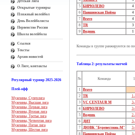
Детская лига
5
БИРЮЛЕВО
4
Открытые турниры
6
Павшинская Пойма
4
Пляжный волейбол
7
Bravo
4
День Волейболиста
8
TR
3
Первенство России
9
Водник
1
Школа волейбола
Ссылки
Команды в группе ранжируются по поб
Тексты
Архив новостей
Таблица 2: результаты матчей
О Лиге, контакты
№
Команда
1
Регулярный турнир 2025-2026
Плей-офф
1
Bravo
2
TR
1-
Мужчины, Суперлига
3
VC CENTAUR M
3-
Мужчины, Высшая лига
Мужчины, Первая лига
4
БИРЮЛЕВО
3-
Мужчины, Вторая лига
5
Водник
2-
Мужчины, Третья лига
Мужчины, Четвертая лига
6
ДИТ
3-
Мужчины, Пятая лига
7
ДЮВК "Буревестник-М"
3-
Мужчины, Шестая лига
8
Павшинская Пойма
3-