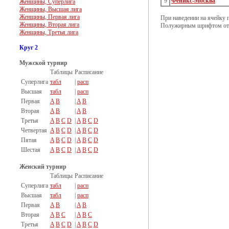
9
Феникс-Москва
Женщины, Суперлига
Женщины, Высшая лига
Женщины, Первая лига
При наведении на ячейку 
Женщины, Вторая лига
Полужирным шрифтом отм
Женщины, Третья лига
Круг 2
Мужской турнир
Таблицы
Расписание
Суперлига
табл
|
расп
Высшая
табл
|
расп
Первая
A
B
|
A
B
Вторая
A
B
|
A
B
Третья
A
B
C
D
|
A
B
C
D
Четвертая
A
B
C
D
|
A
B
C
D
Пятая
A
B
C
D
|
A
B
C
D
Шестая
A
B
C
D
|
A
B
C
D
Женский турнир
Таблицы
Расписание
Суперлига
табл
|
расп
Высшая
табл
|
расп
Первая
A
B
|
A
B
Вторая
A
B
C
|
A
B
C
Третья
A
B
C
D
|
A
B
C
D