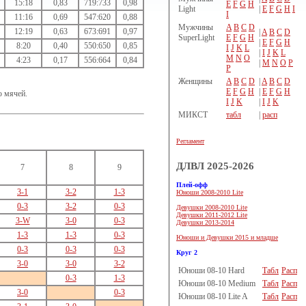
15:18
0,83
719:733
0,98
E
F
G
H
Light
|
E
F
G
H
I
I
11:16
0,69
547:620
0,88
Мужчины
A
B
C
D
12:19
0,63
673:691
0,97
|
A
B
C
D
SuperLight
E
F
G
H
|
E
F
G
H
8:20
0,40
550:650
0,85
I
J
K
L
|
I
J
K
L
M
N
O
4:23
0,17
556:664
0,84
|
M
N
O
P
P
Женщины
A
B
C
D
|
A
B
C
D
E
F
G
H
|
E
F
G
H
ю мячей.
I
J
K
|
I
J
K
МИКСТ
табл
|
расп
Регламент
ДЛВЛ 2025-2026
7
8
9
Плей-офф
3-1
3-2
1-3
Юноши 2008-2010 Lite
0-3
3-2
0-3
Девушки 2008-2010 Lite
Девушки 2011-2012 Lite
3-W
3-0
0-3
Девушки 2013-2014
1-3
1-3
0-3
Юноши и Девушки 2015 и младше
0-3
0-3
0-3
Круг 2
3-0
3-0
3-2
Юноши 08-10 Hard
Табл
Расп
0-3
1-3
Юноши 08-10 Medium
Табл
Расп
3-0
0-3
Юноши 08-10 Lite A
Табл
Расп