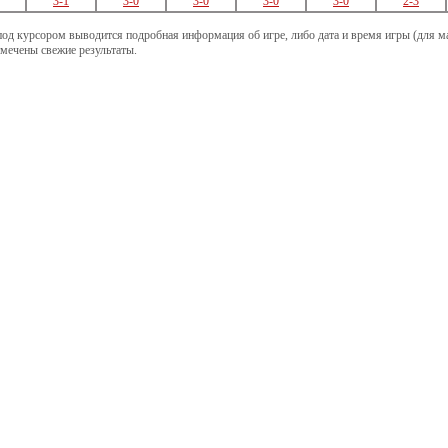
3-1
3-0
3-0
3-0
3-0
2-3
под курсором выводится подробная информация об игре, либо дата и время игры (для мат
ечены свежие результаты.