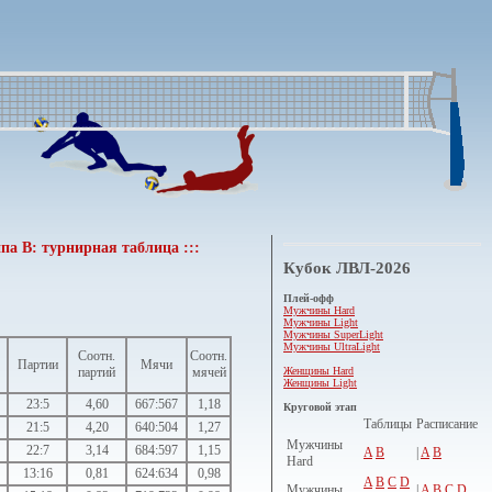
па В: турнирная таблица :::
Кубок ЛВЛ-2026
Плей-офф
Мужчины Hard
Мужчины Light
Мужчины SuperLight
Мужчины UltraLight
Соотн.
Соотн.
Партии
Мячи
Женщины Hard
партий
мячей
Женщины Light
23:5
4,60
667:567
1,18
Круговой этап
Таблицы
Расписание
21:5
4,20
640:504
1,27
Мужчины
22:7
3,14
684:597
1,15
A
B
|
A
B
Hard
13:16
0,81
624:634
0,98
A
B
C
D
Мужчины
|
A
B
C
D