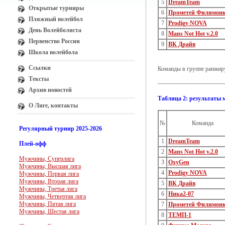
5
DreamTeam
Открытые турниры
6
Прометей Филимон
Пляжный волейбол
7
Prodigy NOVA
День Волейболиста
8
Mans Not Hot v.2.0
Первенство России
9
ВК Драйв
Школа волейбола
Ссылки
Команды в группе ранжиру
Тексты
Архив новостей
Таблица 2: результаты 
О Лиге, контакты
№
Команда
Регулярный турнир 2025-2026
1
DreamTeam
Плей-офф
2
Mans Not Hot v.2.0
Мужчины, Суперлига
3
OxyGen
Мужчины, Высшая лига
4
Prodigy NOVA
Мужчины, Первая лига
Мужчины, Вторая лига
5
ВК Драйв
Мужчины, Третья лига
6
Ника2-07
Мужчины, Четвертая лига
Мужчины, Пятая лига
7
Прометей Филимон
Мужчины, Шестая лига
8
ТЕМП-1