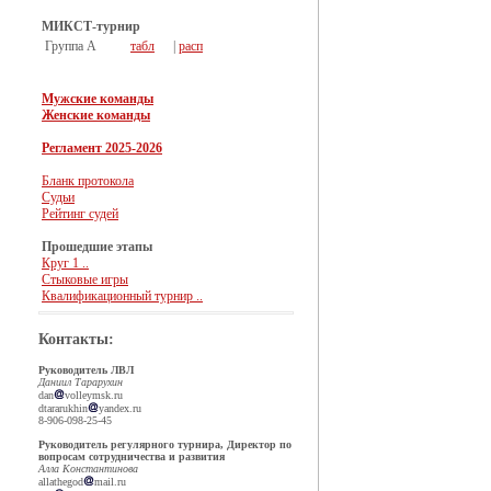
МИКСТ-турнир
Группа А
табл
|
расп
Мужские команды
Женские команды
Регламент 2025-2026
Бланк протокола
Судьи
Рейтинг судей
Прошедшие этапы
Круг 1 ..
Стыковые игры
Квалификационный турнир ..
Контакты:
Руководитель ЛВЛ
Даниил Тарарухин
dan
volleymsk.ru
dtararukhin
yandex.ru
8-906-098-25-45
Руководитель регулярного турнира, Директор по
вопросам сотрудничества и развития
Алла Константинова
allathegod
mail.ru