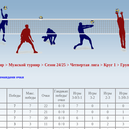
ир > Мужской турнир > Сезон 24/25 > Четвертая лига > Круг 1 > Груп
командами очки
Гандикап:
Макс.
Игры
Игры
Игры
Игры
Победы
Очки
победы/
победы
3-0/3-1
3-2
2-3
1-3/0-3
очки
7
7
22
0 / 0
7
0
1
0
7
7
21
0 / 0
7
0
0
1
7
7
20
0 / 0
6
1
0
1
3
3
11
0 / 0
3
0
2
3