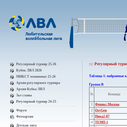
::: Регулярный турн
Регулярный турнир 25-26
Кубок ЛВЛ 2026
Таблица 1: набранные 
МИКСТ чемпионат 25-26
Архив регулярного турнира
Группа В
Архив Кубка ЛВЛ
№
Команда
Зал славы
Регулярный турнир 24-25
1
Феникс-Москва
Форум
2
OxyGen
3
Ника2-07
Фотоархив
4
ТЕМП-1
Детская лига