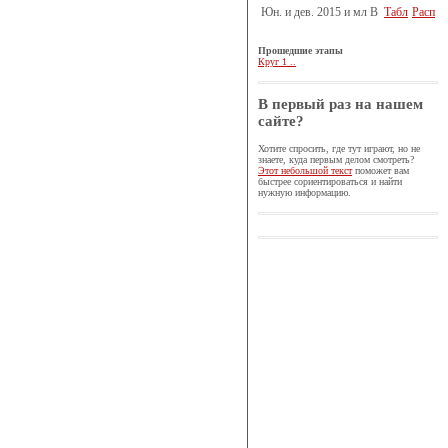
Юн. и дев. 2015 и мл B
Табл
Расп
Прошедшие этапы
Круг 1 ..
В первый раз на нашем
сайте?
Хотите спросить, где тут играют, но не
знаете, куда первым делом смотреть?
Этот небольшой текст
поможет вам
быстрее сориентироваться и найти
нужную информацию.