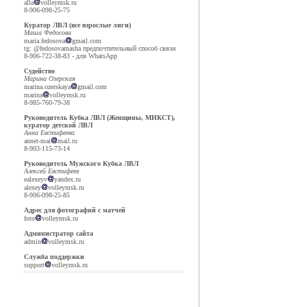
alla
volleymsk.ru
8-906-098-25-75
Куратор ЛВЛ (все взрослые лиги)
Маша Федосова
maria.fedosova
gmail.com
tg: @fedosovamasha предпочтительный способ связи
8-906-722-38-83 - для WhatsApp
Судейство
Марина Озерская
marina.ozerskaya
gmail.com
marina
volleymsk.ru
8-985-760-79-38
Руководитель Кубка ЛВЛ (Женщины, МИКСТ),
куратор детской ЛВЛ
Анна Евстифеева
annet-mai
mail.ru
8-903-115-73-14
Руководитель Мужского Кубка ЛВЛ
Алексей Евстифеев
ealexeyv
yandex.ru
alexey
volleymsk.ru
8-906-098-25-85
Адрес для фотографий с матчей
foto
volleymsk.ru
Администратор сайта
admin
volleymsk.ru
Служба поддержки
support
volleymsk.ru