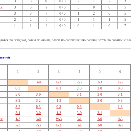
3
3
10
0 / 0
2
1
2
3
ки
3
3
9
0 / 0
3
0
0
5
3
3
7
0 / 0
1
2
0
5
2
2
6
0 / 0
1
1
1
5
1
1
2
0 / 0
0
1
0
7
ются по победам, затем по очкам, затем по соотношению партий, затем по соотношени
матчей
1
2
3
4
5
6
3-0
0-3
2-3
2-3
1-3
0-3
0-3
2-3
3-0
0-3
3-0
3-0
3-1
3-0
3-1
3-2
3-2
1-3
3-0
0-3
3-2
0-3
0-3
0-3
1-3
3-1
3-0
1-3
3-0
3-1
ки
1-3
3-0
W-3
3-1
3-0
0-3
2-3
2-3
0-3
3-1
3-0
0-3