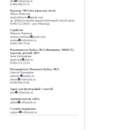
alla
volleymsk.ru
8-906-098-25-75
Куратор ЛВЛ (все взрослые лиги)
Маша Федосова
maria.fedosova
gmail.com
tg: @fedosovamasha предпочтительный способ связи
8-906-722-38-83 - для WhatsApp
Судейство
Марина Озерская
marina.ozerskaya
gmail.com
marina
volleymsk.ru
8-985-760-79-38
Руководитель Кубка ЛВЛ (Женщины, МИКСТ),
куратор детской ЛВЛ
Анна Евстифеева
annet-mai
mail.ru
8-903-115-73-14
Руководитель Мужского Кубка ЛВЛ
Алексей Евстифеев
ealexeyv
yandex.ru
alexey
volleymsk.ru
8-906-098-25-85
Адрес для фотографий с матчей
foto
volleymsk.ru
Администратор сайта
admin
volleymsk.ru
Служба поддержки
support
volleymsk.ru