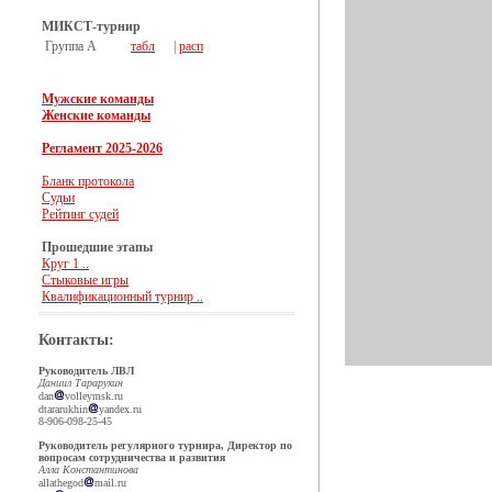
МИКСТ-турнир
Группа А
табл
|
расп
Мужские команды
Женские команды
Регламент 2025-2026
Бланк протокола
Судьи
Рейтинг судей
Прошедшие этапы
Круг 1 ..
Стыковые игры
Квалификационный турнир ..
Контакты:
Руководитель ЛВЛ
Даниил Тарарухин
dan
volleymsk.ru
dtararukhin
yandex.ru
8-906-098-25-45
Руководитель регулярного турнира, Директор по
вопросам сотрудничества и развития
Алла Константинова
allathegod
mail.ru