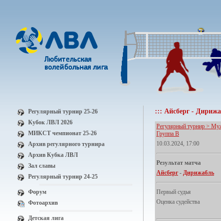
::: Айсберг - Дирижаб
Регулярный турнир 25-26
Кубок ЛВЛ 2026
Регулярный турнир > Мужс
МИКСТ чемпионат 25-26
Группа В
10.03.2024, 17:00
Архив регулярного турнира
Архив Кубка ЛВЛ
Результат матча
Зал славы
Айсберг
-
Дирижабль
Регулярный турнир 24-25
Форум
Первый судья
Оценка судейства
Фотоархив
Детская лига