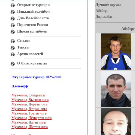
Лучшие игроки
Открытые турниры
Айсберг
Пляжный волейбол
Дирижабль
День Волейболиста
Первенство России
Айсберг
Школа волейбола
Ссылки
Тексты
Архив новостей
О Лиге, контакты
Регулярный турнир 2025-2026
Плей-офф
Мужчины, Суперлига
Мужчины, Высшая лига
Мужчины, Первая лига
Мужчины, Вторая лига
Мужчины, Третья лига
Мужчины, Четвертая лига
Мужчины, Пятая лига
Мужчины, Шестая лига