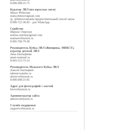
8-906-098-25-75
Куратор ЛВЛ (все взрослые лиги)
Маша Федосова
maria.fedosova
gmail.com
tg: @fedosovamasha предпочтительный способ связи
8-906-722-38-83 - для WhatsApp
Судейство
Марина Озерская
marina.ozerskaya
gmail.com
marina
volleymsk.ru
8-985-760-79-38
Руководитель Кубка ЛВЛ (Женщины, МИКСТ),
куратор детской ЛВЛ
Анна Евстифеева
annet-mai
mail.ru
8-903-115-73-14
Руководитель Мужского Кубка ЛВЛ
Алексей Евстифеев
ealexeyv
yandex.ru
alexey
volleymsk.ru
8-906-098-25-85
Адрес для фотографий с матчей
foto
volleymsk.ru
Администратор сайта
admin
volleymsk.ru
Служба поддержки
support
volleymsk.ru