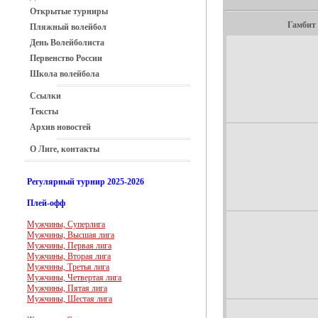
Открытые турниры
Гамбит
Пляжный волейбол
День Волейболиста
Первенство России
Школа волейбола
Ссылки
Тексты
Архив новостей
О Лиге, контакты
Регулярный турнир 2025-2026
Плей-офф
Мужчины, Суперлига
Мужчины, Высшая лига
Мужчины, Первая лига
Мужчины, Вторая лига
Мужчины, Третья лига
Мужчины, Четвертая лига
Мужчины, Пятая лига
Мужчины, Шестая лига