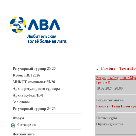
::: Гамбит - Темп Нов
Регулярный турнир 25-26
Кубок ЛВЛ 2026
Регулярный турнир > Мужс
МИКСТ чемпионат 25-26
Группа В
19.02.2024, 20:00
Архив регулярного турнира
Архив Кубка ЛВЛ
Результат матча
Зал славы
Гамбит
-
Темп Новогире
Регулярный турнир 24-25
Форум
Первый судья
Оценка судейства
Фотоархив
Детская лига