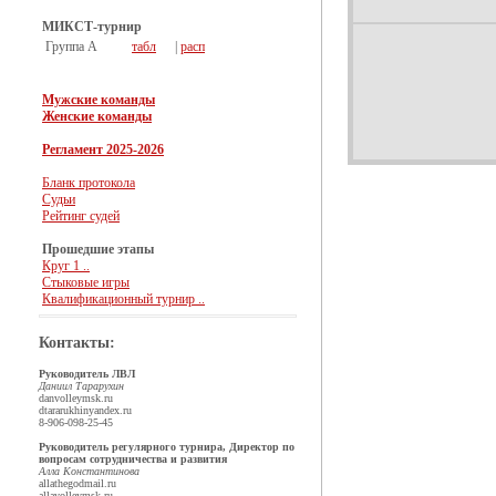
МИКСТ-турнир
Группа А
табл
|
расп
Мужские команды
Женские команды
Регламент 2025-2026
Бланк протокола
Судьи
Рейтинг судей
Прошедшие этапы
Круг 1 ..
Стыковые игры
Квалификационный турнир ..
Контакты:
Руководитель ЛВЛ
Даниил Тарарухин
dan
volleymsk.ru
dtararukhin
yandex.ru
8-906-098-25-45
Руководитель регулярного турнира, Директор по
вопросам сотрудничества и развития
Алла Константинова
allathegod
mail.ru
alla
volleymsk.ru