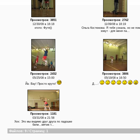
Просмотров: 3851
Просмотров: 2762
12/30/09 в 16:18
11/09/08 в 18:19
ктото: Футя))
Ольга Костюкова: Я тебя узнала, но не по
зовут - для меня па...
Просмотров: 2452
Просмотров: 3806
05/25/08 в 15:00
05/19/08 в 16:50
Йа: Вау! Просто круто!
Д....:
Просмотров: 1181
03/31/08 в 21:58
Хех: Это мы видимо друг друга по ладошке
били...мячик т...
Файлов: 9 / Страниц: 1