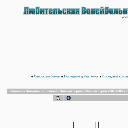
●
Список альбомов
●
Последние добавления
●
Последние комм
Главная
>
Пляжный волейбол - Зимняя серия
>
Зимняя серия 2007-2008
>
Т