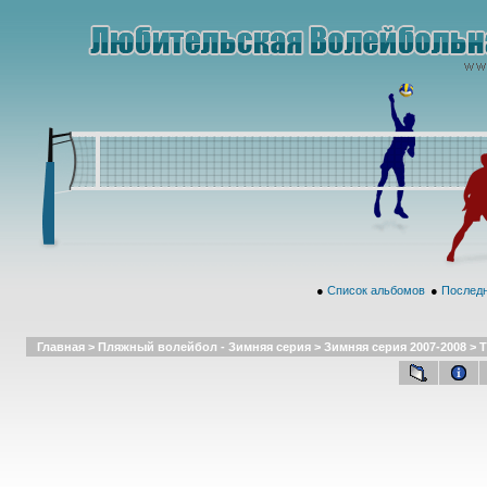
●
Список альбомов
●
Последн
Главная
>
Пляжный волейбол - Зимняя серия
>
Зимняя серия 2007-2008
>
Т