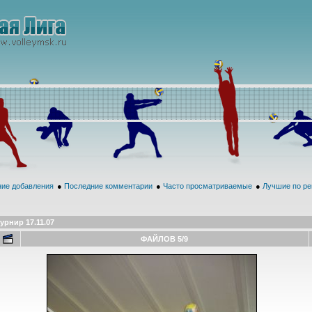
ие добавления
●
Последние комментарии
●
Часто просматриваемые
●
Лучшие по ре
урнир 17.11.07
ФАЙЛОВ 5/9