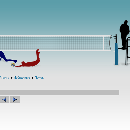
йтингу
●
Избранные
●
Поиск