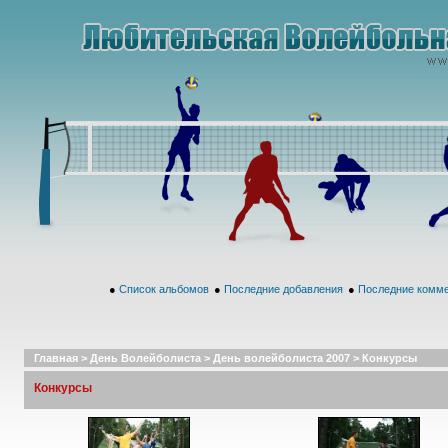
●
Список альбомов
●
Последние добавления
●
Последние комм
Главная
>
День Волейболиста
>
День волейболиста 2007
>
Конкурсы
Конкурсы