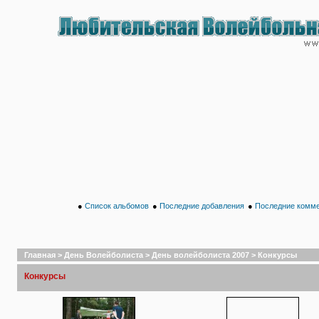
●
Список альбомов
●
Последние добавления
●
Последние комм
Главная
>
День Волейболиста
>
День волейболиста 2007
>
Конкурсы
Конкурсы