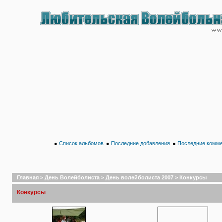
●
Список альбомов
●
Последние добавления
●
Последние комм
Главная
>
День Волейболиста
>
День волейболиста 2007
>
Конкурсы
Конкурсы