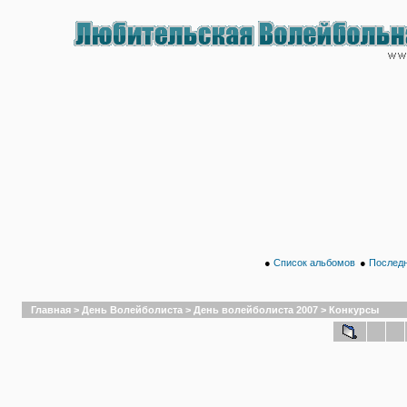
●
Список альбомов
●
Последн
Главная
>
День Волейболиста
>
День волейболиста 2007
>
Конкурсы