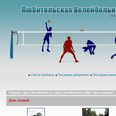
●
Список альбомов
●
Последние добавления
●
Последние комм
Главная
>
День Волейболиста
>
День волейболиста 2008
>
День первый
День первый