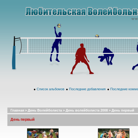
●
Список альбомов
●
Последние добавления
●
Последние комм
Главная
>
День Волейболиста
>
День волейболиста 2008
>
День первый
День первый