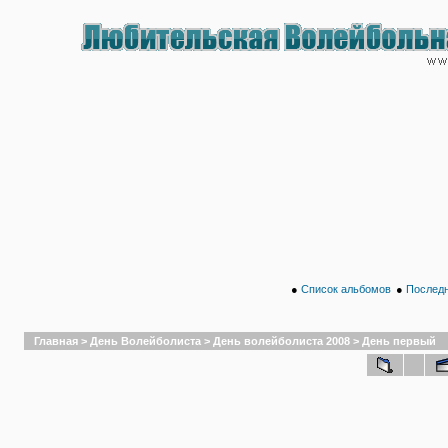
●
Список альбомов
●
Последн
Главная
>
День Волейболиста
>
День волейболиста 2008
>
День первый