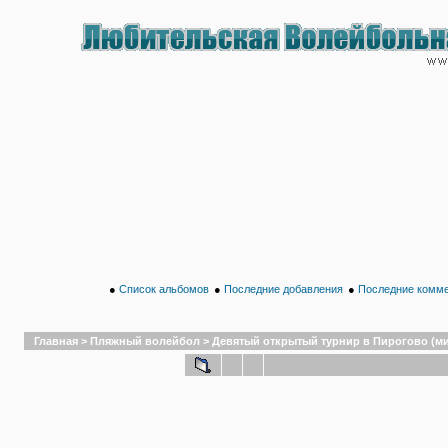
●
Список альбомов
●
Последние добавления
●
Последние комм
Главная
>
Пляжный волейбол
>
Девятый открытый турнир в Пирогово (микс