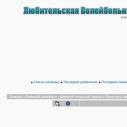
●
Список альбомов
●
Последние добавления
●
Последние комм
Главная
>
Пляжный волейбол
>
Девятый открытый турнир в Пирогово (микс