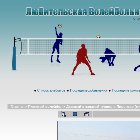
●
Список альбомов
●
Последние добавления
●
Последние комм
Главная
>
Пляжный волейбол
>
Девятый открытый турнир в Пирогово (микс