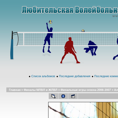
●
Список альбомов
●
Последние добавления
●
Последние комм
Главная
>
Финалы МЛВЛ и ЖЛВЛ
>
Финальные игры сезона 2006-2007
>
Ал