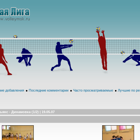
ие добавления
●
Последние комментарии
●
Часто просматриваемые
●
Лучшие по ре
ьянс - Динамовка (1/2) | 19.05.07