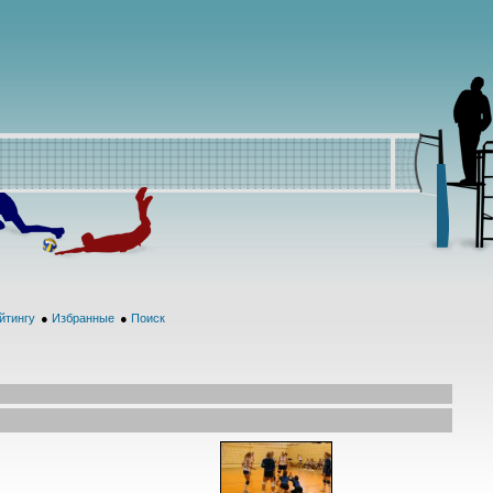
йтингу
●
Избранные
●
Поиск