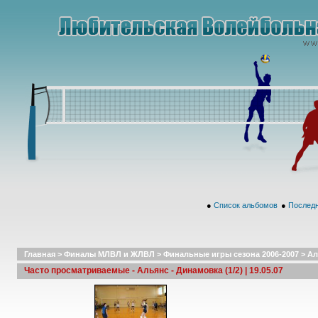
●
Список альбомов
●
Последн
Главная
>
Финалы МЛВЛ и ЖЛВЛ
>
Финальные игры сезона 2006-2007
>
Ал
Часто просматриваемые - Альянс - Динамовка (1/2) | 19.05.07