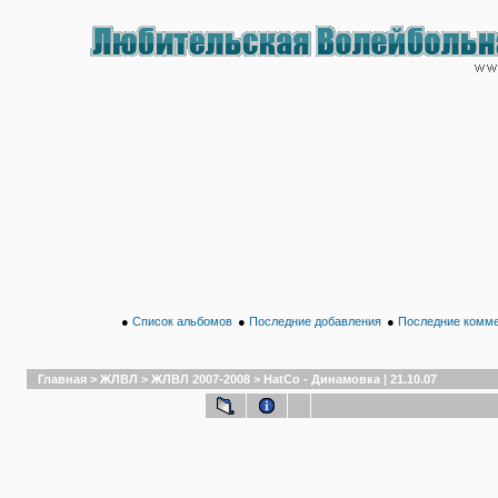
●
Список альбомов
●
Последние добавления
●
Последние комм
Главная
>
ЖЛВЛ
>
ЖЛВЛ 2007-2008
>
HatCo - Динамовка | 21.10.07