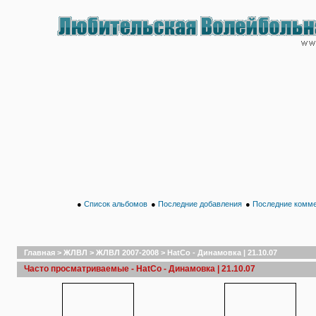
●
Список альбомов
●
Последние добавления
●
Последние комм
Главная
>
ЖЛВЛ
>
ЖЛВЛ 2007-2008
>
HatCo - Динамовка | 21.10.07
Часто просматриваемые - HatCo - Динамовка | 21.10.07