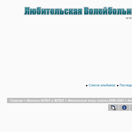
●
Список альбомов
●
Последн
Главная
>
Финалы МЛВЛ и ЖЛВЛ
>
Финальные игры сезона 2006-2007
>
Ал