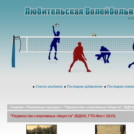
●
Список альбомов
●
Последние добавления
●
Последние комм
Главная
>
Различные турниры
>
"Первенство спортивных обществ" (ВДНХ,
"Первенство спортивных обществ" (ВДНХ, ГТО-Фест 2015)